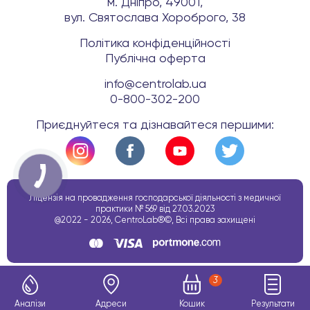
м. Дніпро, 49001,
вул. Святослава Хороброго, 38
Політика конфіденційності
Публічна оферта
info@centrolab.ua
0-800-302-200
Приєднуйтеся та дізнавайтеся першими:
Ліцензія на провадження господарської діяльності з медичної
практики № 569 від 27.03.2023
@2022 - 2026, CentroLab®©, Всі права захищені
3
Аналізи
Адреси
Кошик
Результати