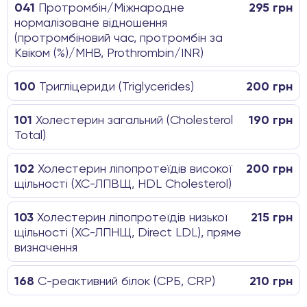
041
Протромбін/Міжнародне
295 грн
нормалізоване відношення
(протромбіновий час, протромбін за
Квіком (%)/МНВ, Prothrombin/INR)
100
Тригліцериди (Triglycerides)
200 грн
101
Холестерин загальний (Cholesterol
190 грн
Total)
102
Холестерин ліпопротеїдів високої
200 грн
щільності (ХС-ЛПВЩ, HDL Cholesterol)
103
Холестерин ліпопротеїдів низької
215 грн
щільності (ХС-ЛПНЩ, Direct LDL), пряме
визначення
168
С-реактивний білок (СРБ, CRP)
210 грн