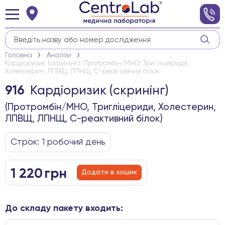
Головна
Аналізи
Кардіоризик (скринінг): Протромбін/МНО, Тригліцериди,
Холестерин, ЛПВЩ, ЛПНЩ, С-реактивний білок
Кардіоризик (скринінг)
916
(Протромбін/МНО, Тригліцериди, Холестерин,
ЛПВЩ, ЛПНЩ, С-реактивний білок)
Строк: 1 робочиӣ день
1 220
грн
Додати в кошик
До складу пакету входить: