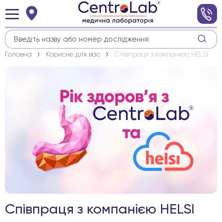
Головна
Корисне для вас
Cпівпраця з компанією HELSI
Cпівпраця з компанією HELSI