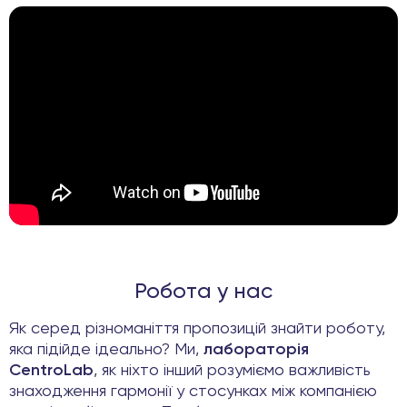
Робота у нас
Як серед різноманіття пропозицій знайти роботу,
яка підійде ідеально? Ми,
лабораторія
CentroLab
, як ніхто інший розуміємо важливість
знаходження гармонії у стосунках між компанією