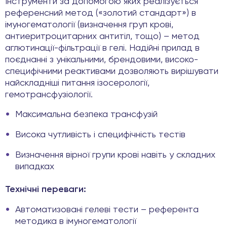
Інструменти за допомогою яких реалізується
референсний метод («золотий стандарт») в
імуногематології (визначення груп крові,
антиеритроцитарних антитіл, тощо) – метод
аглютинації-фільтрації в гелі. Надійні прилад в
поєднанні з унікальними, брендовими, високо-
специфічними реактивами дозволяють вирішувати
найскладніші питання ізосерології,
гемотрансфузіології.
Максимальна безпека трансфузій
Висока чутливість і специфічність тестів
Визначення вірної групи крові навіть у складних
випадках
Технічні переваги:
Автоматизовані гелеві тести – референта
методика в імуногематології