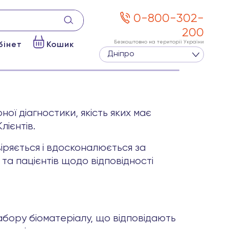
0-800-302-
200
Безкоштовно на території України
бінет
Кошик
Дніпро
ї діагностики, якість яких має
лієнтів.
іряється і вдосконалюється за
 та пацієнтів щодо відповідності
абору біоматеріалу, що відповідають