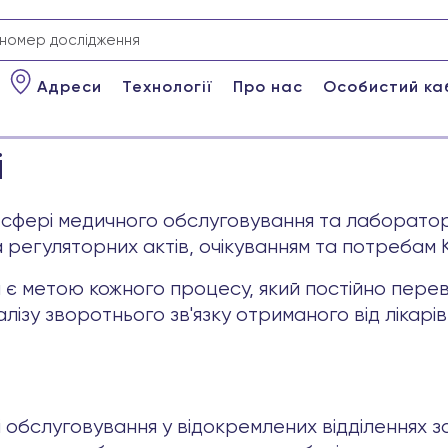
Адреси
Технології
Про нас
Особистий ка
і
 сфері медичного обслуговування та лабораторно
 регуляторних актів, очікуванням та потребам К
 є метою кожного процесу, який постійно перев
лізу зворотнього зв'язку отриманого від лікарів
і обслуговування у відокремлених відділеннях з