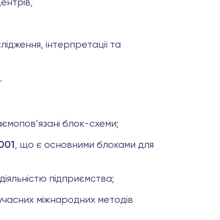
ентрів,
ідження, інтерпретації та
.
заємопов’язані блок-схеми;
, що є основними блоками для
7001
діяльністю підприємства;
учасних міжнародних методів