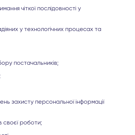
имання чіткої послідовності у
адіяних у технологічних процесах та
дбору постачальників;
;
вень захисту персональної інформації
в своєї роботи;