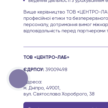
ведення діяльності з урахуванням е
Вище керівництво ТОВ «ЦЕНТРО-ЛАБ» 
професійної етики та безперервного
персоналу, дотримання вимог міжнаро
відповідальність перед партнерами т
ТОВ «ЦЕНТРО-ЛАБ»
39009498
ЄДРПОУ:
КНОПКА
ЗВ'ЯЗКУ
Адреса:
м. Дніпро, 49001,
вул. Святослава Хороброго, 38