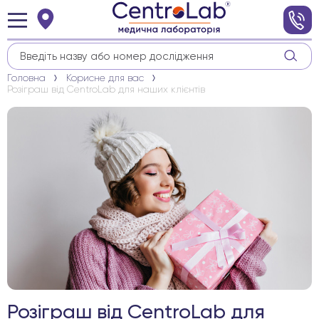
Головна
Корисне для вас
Розіграш від CentroLab для наших клієнтів
Розіграш від CentroLab для