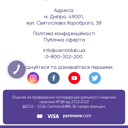
Адреса:
м. Дніпро, 49001,
вул. Святослава Хороброго, 38
Політика конфіденційності
Публічна оферта
info@centrolab.ua
0-800-302-200
Приєднуйтеся та дізнавайтеся першими:
КНОПКА
ЗВ'ЯЗКУ
Ліцензія на провадження господарської діяльності з медичної
практики № 569 від 27.03.2023
@2022 - 2026, CentroLab®©, Всі права захищені