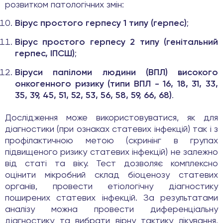
розвитком патологічних змін:
Вірус простого герпесу 1 типу (герпес)
;
Вірус простого герпесу 2 типу (генітальний
герпес, ІПСШ)
;
Віруси папіломи людини (ВПЛ) високого
онкогенного ризику (типи ВПЛ - 16, 18, 31, 33,
35, 39, 45, 51, 52, 53, 56, 58, 59, 66, 68)
.
Дослідження може використовуватися, як для
діагностики (при ознаках статевих інфекцій) так і з
профілактичною метою (скринінг в групах
підвищеного ризику статевих інфекцій) не залежно
від статі та віку. Тест дозволяє комплексно
оцінити мікробний склад біоценозу статевих
органів, провести етіологічну діагностику
поширених статевих інфекцій. За результатами
аналізу можна провести диференціальну
діагностику та вибрати вірну тактику лікування.