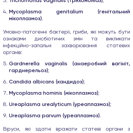
Trichomonas vaginalis (трихомоніаз)
;
Mycoplasma genitalium (генітальний
мікоплазмоз)
.
Умовно-патогенні бактерії, гриби, які можуть бути
ознаками дисбіотичих змін та викликати
інфекційно-запальні захворювання статевих
органів:
Gardnerella vaginalis (анаеробний вагініт,
гарднерельоз)
;
Candida albicans (кандидоз)
;
Mycoplasma hominis (мікоплазмоз)
;
Ureaplasma urealyticum (уреаплазмоз)
;
Ureaplasma parvum (уреаплазмоз)
.
Віруси, які здатні вражати статеві органи з