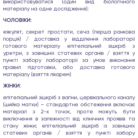
використовуватися (один вид біологічного
матеріалу на одне дослідження):
ЧОЛОВІКИ
:
еякулят, секрет простати, сеча (перша ранкова
порція) / доставка у відділення лабораторії
готового матеріалу епітеліальний зішкріб з
уретри, з зовнішніх статевих органів / взяття у
пункті забору лабораторії за умов виконання
правил підготовки, або доставка готового
матеріалу (взяття лікарем)
ЖІНКИ
:
епітеліальний зішкріб з вагіни, цервікального каналу
(шийка матки) – стандартне обстеження включає
матеріал з 2-х точок, проте можуть бути
виключення в залежності від клінічних проявів та
стану жінки; епітеліальний зішкріб із зовнішніх
статевих органів / взяття у пункті забору