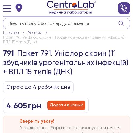
Головна
Аналізи
Пакет 791. Уніфлор скрин (11 збудників урогенітальних інфекцій) +
ВПЛ 15 типів (ДНК)
Пакет 791. Уніфлор скрин (11
791
збудників урогенітальних інфекцій)
+ ВПЛ 15 типів (ДНК)
Строк: до 4 робочих днів
4 605
грн
Додати в кошик
Зверніть увагу!
У відділенні лабораторії не виконується взяття