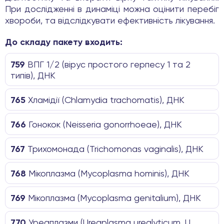
При дослідженні в динаміці можна оцінити перебіг
хвороби, та відслідкувати ефективність лікування.
До складу пакету входить:
759
ВПГ 1/2 (вірус простого герпесу 1 та 2
типів), ДНК
765
Хламідії (Chlamydia trachomatis), ДНК
766
Гонокок (Neisseria gonorrhoeae), ДНК
767
Трихомонада (Trichomonas vaginalis), ДНК
768
Мікоплазма (Mycoplasma hominis), ДНК
769
Мікоплазма (Mycoplasma genitalium), ДНК
770
Уреаплазми (Ureaplasma urealyticum, U.