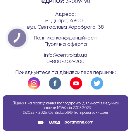
ЄДРПОУ:
39009498
Адреса:
м. Дніпро, 49001,
вул. Святослава Хороброго, 38
Політика конфіденційності
Публічна оферта
info@centrolab.ua
0-800-302-200
Приєднуйтеся та дізнавайтеся першими:
Ліцензія на провадження господарської діяльності з медичної
практики № 569 від 27.03.2023
@2022 - 2026, CentroLab®©, Всі права захищені