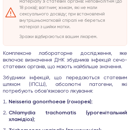
матеріалу зі статевих органів: неповнолітнім (до
18 років); вагітним; жінкам, які не мали
сексуального досвіду; при встановленій
внутрішньоматковій спіралі не береться
матеріал з шийки матки.
Зразки відбираються вашим лікарем.
Комплексне лабораторне дослідження, яке
включає визначення ДНК збудників інфекцій сечо-
статевих органів, що мають найбільше значення.
Збудники інфекцій, що передаються статевим
шляхом (ІПСШ), абсолютні патогени, які
потребують обов’язкового лікування:
Neisseria gonorrhoeae (гонорея)
;
Chlamydia trachomatis (урогенітальний
хламідіоз)
;