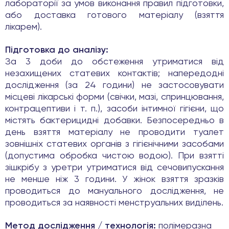
лабораторії за умов виконання правил підготовки,
або доставка готового матеріалу (взяття
лікарем).
Підготовка до аналізу:
За 3 доби до обстеження утриматися від
незахищених статевих контактів; напередодні
дослідження (за 24 години) не застосовувати
місцеві лікарські форми (свічки, мазі, спринцювання,
контрацептиви і т. п.), засоби інтимної гігієни, що
містять бактерицидні добавки. Безпосередньо в
день взяття матеріалу не проводити туалет
зовнішніх статевих органів з гігієнічними засобами
(допустима обробка чистою водою). При взятті
зішкрібу з уретри утриматися від сечовипускання
не менше ніж 3 години. У жінок взяття зразків
проводиться до мануального дослідження, не
проводиться за наявності менструальних виділень.
Метод дослідження / технологія:
полімеразна