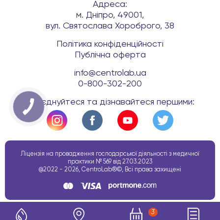
Адреса:
м. Дніпро, 49001,
вул. Святослава Хороброго, 38
Політика конфіденційності
Публічна оферта
info@centrolab.ua
0-800-302-200
Приєднуйтеся та дізнавайтеся першими:
КНОПКА
ЗВ'ЯЗКУ
Ліцензія на провадження господарської діяльності з медичної
практики № 569 від 27.03.2023
@2022 - 2026, CentroLab®©, Всі права захищені
3