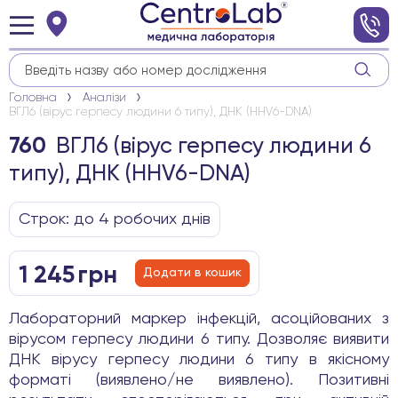
Головна
Аналізи
ВГЛ6 (вірус герпесу людини 6 типу), ДНК (HHV6-DNA)
ВГЛ6 (вірус герпесу людини 6
760
типу), ДНК (HHV6-DNA)
Строк: до 4 робочих днів
1 245
грн
Додати в кошик
Лабораторний маркер інфекцій, асоційованих з
вірусом герпесу людини 6 типу. Дозволяє виявити
ДНК вірусу герпесу людини 6 типу в якісному
форматі (виявлено/не виявлено). Позитивні