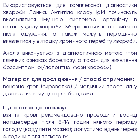
Використовується для комплексної діагностики
хвороби Лайма. Антитіла класу IgM починають
вироблятися імунною системою організму в
активну фазу хвороби. Зберігаються короткий час
після одужання, а також можуть періодично
виявлятися у випадку хронічного перебігу хвороби.
Аналіз виконується з діагностичною метою (при
клінічних ознаках бореліозу, а також для виявлення
безсимптомної/латентної фази хвороби).
Матеріал для дослідження / спосіб отримання:
венозна кров (сироватка) / медичний персонал у
діагностичному центрі або вдома
Підготовка до аналізу:
взяття крові рекомендовано проводити вранці
натщесерце після 8-14 годин нічного періоду
голоду (воду пити можна); допустимо вдень через
4 години після легкого їжі.