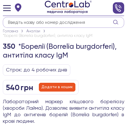
Головна
Аналізи
*Борелії (Borrelia burgdorferi), антитіла класу IgM
*Борелії (Borrelia burgdorferi),
350
антитіла класу IgM
Строк: до 4 робочих днів
540
грн
Додати в кошик
Лабораторний маркер кліщового бореліозу
(хвороби Лайма). Дозволяє виявити антитіла класу
IgM до антигенів борелій (Borrelia burgdorferi) в
крові людини.