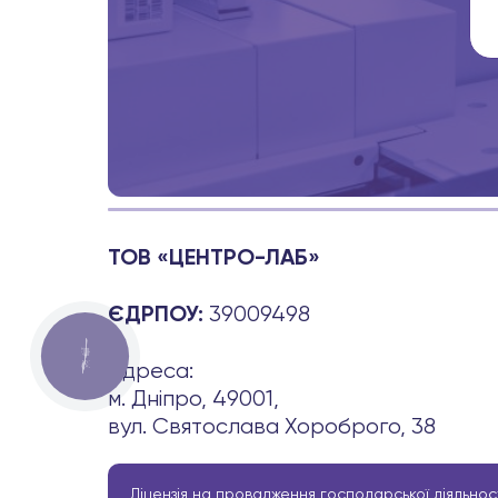
ТОВ «ЦЕНТРО-ЛАБ»
39009498
ЄДРПОУ:
КНОПКА
ЗВ'ЯЗКУ
Адреса:
м. Дніпро, 49001,
вул. Святослава Хороброго, 38
Ліцензія на провадження господарської діяльност