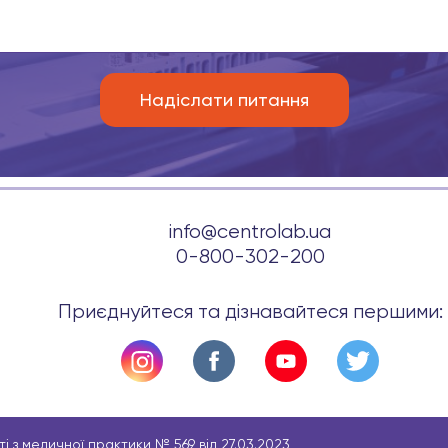
info@centrolab.ua
0-800-302-200
Приєднуйтеся та дізнавайтеся першими:
і з медичної практики № 569 від 27.03.2023