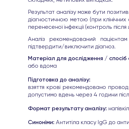
складних, нетипових випадках.
Результат аналізу може бути позитивн
діагностичною метою (при клінічних
перенесеної інфекції (контроль після 
Аналіз рекомендований пацієнтам
підтвердити/виключити діагноз.
Матеріал для дослідження / спосіб
або вдома
Підготовка до аналізу:
взяття крові рекомендовано проводи
допустимо вдень через 4 години після
напівкі
Формат результату аналізу:
Антитіла класу IgG до антиг
Синоніми: