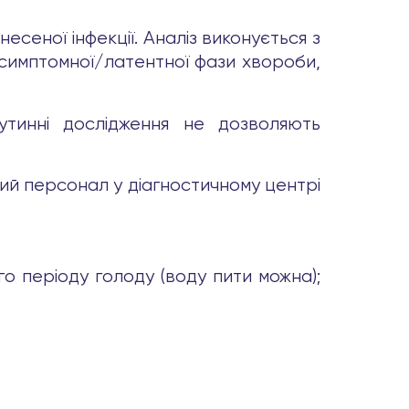
есеної інфекції. Аналіз виконується з
зсимптомної/латентної фази хвороби,
утинні дослідження не дозволяють
ий персонал у діагностичному центрі
о періоду голоду (воду пити можна);