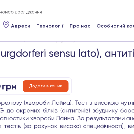
Адреси
Технології
Про нас
Особистий ка
ri sensu lato), антитіла класу IgG (імуноблот)
burgdorferi sensu lato), анти
0
грн
Додати в кошик
еліозу (хвороби Лайма). Тест з високою чутли
до окремих білків (антигенів) збуднику бореліо
іагностики хвороби Лайма. За результатами ан
х тестів (за рахунок високої специфічності), 