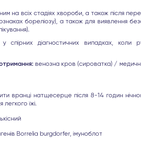
им на всіх стадіях хвороби, а також після перен
 ознаках бореліозу), а також для виявлення бе
лікування).
 у спірних діагностичних випадках, коли р
венозна кров (сироватка) / медичн
 отримання:
ти вранці натщесерце після 8-14 годин нічног
 легкого їжі.
лькісний
енів Borrelia burgdorfer, імуноблот