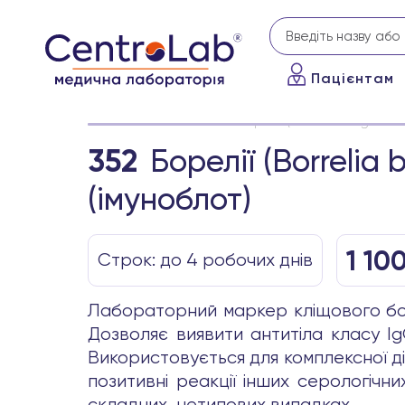
Пацієнтам
Головна
Аналізи
Борелії (Borrelia burgdorfe
352
Борелії (Borrelia 
(імуноблот)
1 10
Строк: до 4 робочих днів
Лабораторний маркер кліщового бор
Дозволяє виявити антитіла класу IgG 
Використовується для комплексної д
позитивні реакції інших серологічни