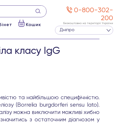
0-800-302-
200
Безкоштовно на території України
бінет
Кошик
Дніпро
тіла класу IgG
вістю та найбільшою специфічністю.
зу (Borrelia burgdorferi sensu lato).
алізу можна виключити можливі хибно
визначитись з остаточним діагнозом у