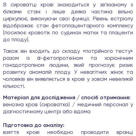
В сироватці крові знаходиться у зв’язаному з
білками стані і лише деяка частина вільно
циркулює, виконуючи свої функції. Рівень естріолу
відображає стан фетоплацентарного комплексу
(посилює кровотік по судинах матки та плаценти
до плоду).
Також він входить до складу «потрійного тесту»
разом із α-фетопротеїном та хоріонічним
гонадотропіном людини, який прогнозує ризик
розвитку аномалій плоду. У невагітних жінок та
чоловіків він виявляється в крові у зовсім невеликій
кількості.
Матеріал для дослідження / спосіб отримання:
венозна кров (сироватка) / медичний персонал у
діагностичному центрі або вдома
Підготовка до аналізу:
взяття крові необхідно проводити вранці