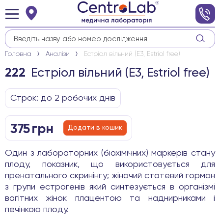
Головна
Аналізи
Естріол вільний (Е3, Estriol free)
Естріол вільний (Е3, Estriol free)
222
Строк: до 2 робочих днів
375
грн
Додати в кошик
Один з лабораторних (біохімічних) маркерів стану
плоду, показник, що використовується для
пренатального скринінгу; жіночий статевий гормон
з групи естрогенів який синтезується в організмі
вагітних жінок плацентою та наднирниками і
печінкою плоду.