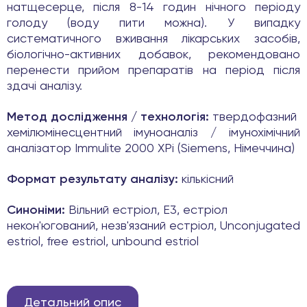
натщесерце, після 8-14 годин нічного періоду
голоду (воду пити можна). У випадку
систематичного вживання лікарських засобів,
біологічно-активних добавок, рекомендовано
перенести прийом препаратів на період після
здачі аналізу.
Метод дослідження / технологія:
твердофазний
хемілюмінесцентний імуноаналіз / імунохімічний
аналізатор Immulite 2000 XPi (Siemens, Німеччина)
Формат результату аналізу:
кількісний
Синоніми:
Вільний естріол, Е3, естріол
некон'югований, незв'язаний естріол, Unconjugated
estriol, free estriol, unbound estriol
Детальний опис