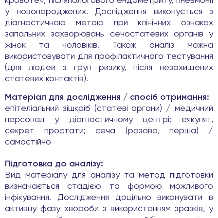
кровотеч, післяпологового ендометриту, пневмонії
у новонароджених. Дослідження виконується з
діагностичною метою при клінічних ознаках
запальних захворювань сечостатевих органів у
жінок та чоловіків. Також аналіз можна
використовувати для профілактичного тестування
(для людей з груп ризику, після незахищених
статевих контактів).
Матеріал для дослідження / спосіб отримання:
епітеліальний зішкріб (статеві органи) / медичний
персонал у діагностичному центрі; еякулят,
секрет простати; сеча (разова, перша) /
самостійно
Підготовка до аналізу:
Вид матеріалу для аналізу та метод підготовки
визначається стадією та формою можливого
інфікування. Дослідження доцільно виконувати в
активну фазу хвороби з використанням зразків, у