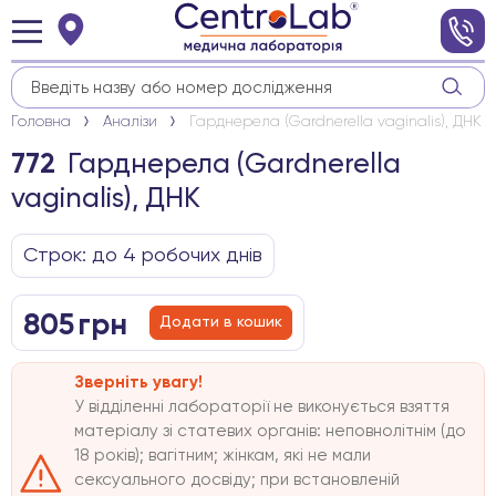
Головна
Аналізи
Гарднерела (Gardnerella vaginalis), ДНК
Гарднерела (Gardnerella
772
vaginalis), ДНК
Строк: до 4 робочих днів
805
грн
Додати в кошик
Зверніть увагу!
У відділенні лабораторії не виконується взяття
матеріалу зі статевих органів: неповнолітнім (до
18 років); вагітним; жінкам, які не мали
сексуального досвіду; при встановленій