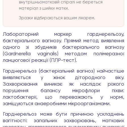
внутрішньоматковій спіралі не береться
матеріал з шийки матки.
Зразки відбираються вашим лікарем.
Лабораторний маркер гарднерельозу,
бактеріального вагінозу. Прямий метод виявлення
одного зі збудників бактеріального вагінозу
(Gardnerella vaginalis) методом полімеразної
ланцюгової реакції (ПЛР-тест).
Гарднерельоз (бактеріальний вагіноз) найчастіше
виявляється у жінок дітородного віку.
Захворювання виникає як наслідок різкого
порушення балансу мікрофлори піхви:
лактобактерії, що переважають у нормі,
заміщуються анаеробними мікроорганізмами.
Гарднерельоз може бути причиною ускладнень
вагітності: запальних захворювань, маткових