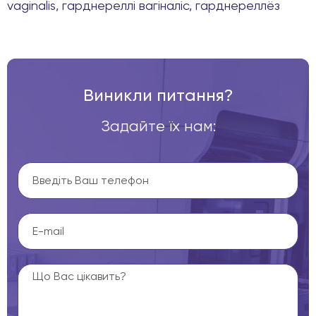
vaginalis, гарднереллі вагіналіс, гарднереллёз
Виникли питання?
Задайте їх нам: