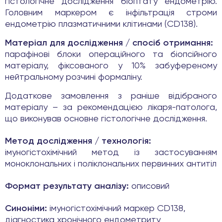
гістологічне дослідження біоптату ендометрію.
Головним маркером є інфільтрація строми
ендометрію плазматичними клітинами (CD138).
Матеріал для дослідження / спосіб отримання:
парафінові блоки операційного та біопсійного
матеріалу, фіксованого у 10% забуференому
нейтральному розчині формаліну.
Додаткове замовлення з раніше відібраного
матеріалу – за рекомендацією лікаря-патолога,
що виконував основне гістологічне дослідження.
Метод дослідження / технологія:
імуногістохімічний метод із застосуванням
моноклональних і поліклональних первинних антитіл
Формат результату аналізу:
описовий
Синоніми:
імуногістохімічний маркер CD138,
діагностика хронічного ендометриту