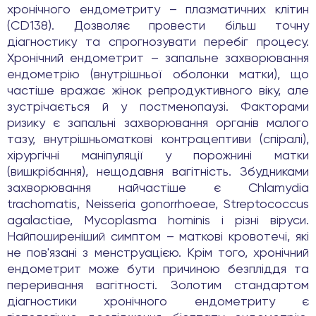
хронічного ендометриту – плазматичних клітин
(CD138). Дозволяє провести більш точну
діагностику та спрогнозувати перебіг процесу.
Хронічний ендометрит – запальне захворювання
ендометрію (внутрішньої оболонки матки), що
частіше вражає жінок репродуктивного віку, але
зустрічається й у постменопаузі. Факторами
ризику є запальні захворювання органів малого
тазу, внутрішньоматкові контрацептиви (спіралі),
хірургічні маніпуляції у порожнині матки
(вишкрібання), нещодавня вагітність. Збудниками
захворювання найчастіше є Chlamydia
trachomatis, Neisseria gonorrhoeae, Streptococcus
agalactiae, Mycoplasma hominis і різні віруси.
Найпоширеніший симптом – маткові кровотечі, які
не пов'язані з менструацією. Крім того, хронічний
ендометрит може бути причиною безпліддя та
переривання вагітності. Золотим стандартом
діагностики хронічного ендометриту є