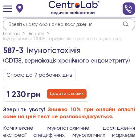
Головна
Аналізи
Імуногістохімія: CD138, верифікація хронічного ендометриту
Імуногістохімія
587-3
(CD138, верифікація хронічного ендометриту)
Строк: до 7 робочих днів
1 230
грн
Додати в кошик
Зверніть увагу!
Знижка 10% при онлайн оплаті
саме на цей тест не розповсюджується.
Комплексне імуногістохімічне дослідження
експресії специфічних імунологічних маркерів