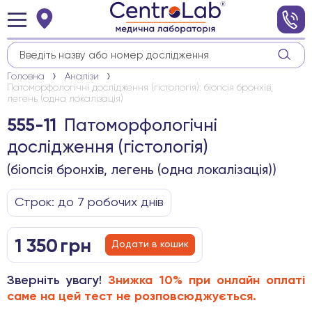
Головна
Аналізи
Патоморфологічні дослідження (гістологія): біопсія бронхів,
легень (одна локалізація)
Патоморфологічні
555-11
дослідження (гістологія)
(біопсія бронхів, легень (одна локалізація))
Строк: до 7 робочих днів
1 350
грн
Додати в кошик
Зверніть увагу!
Знижка 10% при онлайн оплаті
саме на цей тест не розповсюджується.