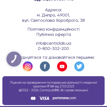
Адреса:
м. Дніпро, 49001,
вул. Святослава Хороброго, 38
Політика конфіденційності
Публічна оферта
info@centrolab.ua
0-800-302-200
Приєднуйтеся та дізнавайтеся першими:
КНОПКА
ЗВ'ЯЗКУ
Ліцензія на провадження господарської діяльності з медичної
практики № 569 від 27.03.2023
@2022 - 2026, CentroLab®©, Всі права захищені