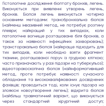
Гістологічне дослідження біоптату бронхів, легень.
Виконується при виявленні утворень легень,
бронхів. Біопсія легень виконується чотирма
основними методами: трансбронхіальна біопсія
(найменш інвазивний метод, не потребує розтину
плеври; найкращий у тих випадках, коли
патологічне вогнище розташоване біля бронхів, а
також за наявності інфекційних захворювань);
трансторакальна біопсія (найкраще підходить для
тих випадків, коли необхідно взяти фрагмент
тканини, розташованої поруч із грудною кліткою;
часто призначають у разі підозри на туберкульоз);
відеоторакоскопічна біопсія (найінформативніший
метод, проте потребує наявності сучасного
обладнання та висококваліфікованих досвідчених
фахівців; проводиться тоді, коли існує підозра на
злоякісні новоутворення легень); відкрита біопсія
(найбільш травматичний варіант, що виконується
через стандартний хірургічний доступ;