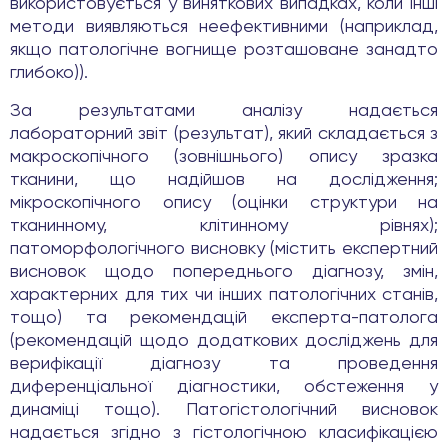
використовується у виняткових випадках, коли інші
методи виявляються неефективними (наприклад,
якщо патологічне вогнище розташоване занадто
глибоко)).
За результатами аналізу надається
лабораторний звіт (результат), який складається з
макроскопічного (зовнішнього) опису зразка
тканини, що надійшов на дослідження;
мікроскопічного опису (оцінки структури на
тканинному, клітинному рівнях);
патоморфологічного висновку (містить експертний
висновок щодо попереднього діагнозу, змін,
характерних для тих чи інших патологічних станів,
тощо) та рекомендацій експерта-патолога
(рекомендацій щодо додаткових досліджень для
верифікації діагнозу та проведення
диференціальної діагностики, обстеження у
динаміці тощо). Патогістологічний висновок
надається згідно з гістологічною класифікацією