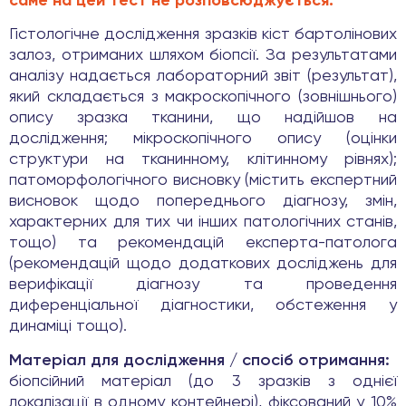
саме на цей тест не розповсюджується.
Гістологічне дослідження зразків кіст бартолінових
залоз, отриманих шляхом біопсії. За результатами
аналізу надається лабораторний звіт (результат),
який складається з макроскопічного (зовнішнього)
опису зразка тканини, що надійшов на
дослідження; мікроскопічного опису (оцінки
структури на тканинному, клітинному рівнях);
патоморфологічного висновку (містить експертний
висновок щодо попереднього діагнозу, змін,
характерних для тих чи інших патологічних станів,
тощо) та рекомендацій експерта-патолога
(рекомендацій щодо додаткових досліджень для
верифікації діагнозу та проведення
диференціальної діагностики, обстеження у
динаміці тощо).
Матеріал для дослідження / спосіб отримання:
біопсійний матеріал (до 3 зразків з однієї
локалізації в одному контейнері), фіксований у 10%