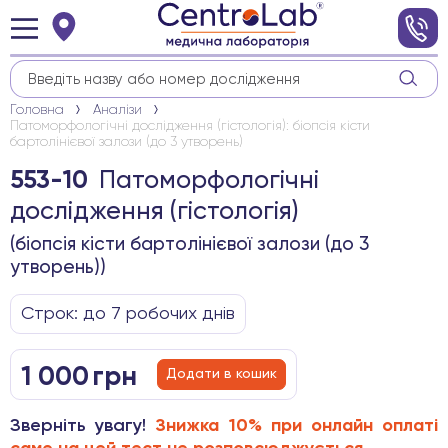
Головна
Аналізи
Патоморфологічні дослідження (гістологія): біопсія кісти
бартолінієвої залози (до 3 утворень)
Патоморфологічні
553-10
дослідження (гістологія)
(біопсія кісти бартолінієвої залози (до 3
утворень))
Строк: до 7 робочих днів
1 000
грн
Додати в кошик
Зверніть увагу!
Знижка 10% при онлайн оплаті