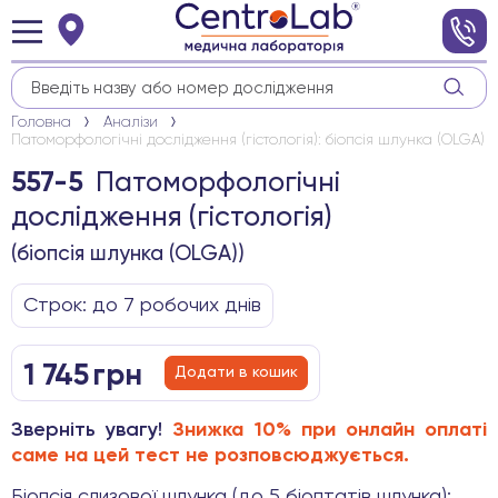
Головна
Аналізи
Патоморфологічні дослідження (гістологія): біопсія шлунка (OLGA)
Патоморфологічні
557-5
дослідження (гістологія)
(біопсія шлунка (OLGA))
Строк: до 7 робочих днів
1 745
грн
Додати в кошик
Зверніть увагу!
Знижка 10% при онлайн оплаті
саме на цей тест не розповсюджується.
Біопсія слизової шлунка (до 5 біоптатів шлунка):