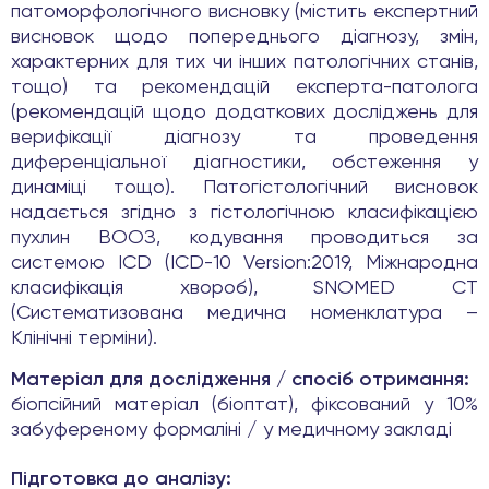
патоморфологічного висновку (містить експертний
висновок щодо попереднього діагнозу, змін,
характерних для тих чи інших патологічних станів,
тощо) та рекомендацій експерта-патолога
(рекомендацій щодо додаткових досліджень для
верифікації діагнозу та проведення
диференціальної діагностики, обстеження у
динаміці тощо). Патогістологічний висновок
надається згідно з гістологічною класифікацією
пухлин ВООЗ, кодування проводиться за
системою ICD (ICD-10 Version:2019, Міжнародна
класифікація хвороб), SNOMED CT
(Систематизована медична номенклатура –
Клінічні терміни).
Матеріал для дослідження / спосіб отримання:
біопсійний матеріал (біоптат), фіксований у 10%
забуференому формаліні / у медичному закладі
Підготовка до аналізу: