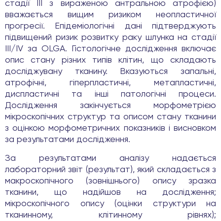
стадії III з вираженою антральною атрофією)
вважається вищим ризиком неопластичної
прогресії. Епідеміологічні дані підтверджують
підвищений ризик розвитку раку шлунка на стадії
III/IV за OLGA. Гістологічне дослідження включає
опис стану різних типів клітин, що складають
досліджувану тканину. Вказуються запальні,
атрофічні, гіперпластичні, метапластичні,
диспластичні та інші патологічні процеси.
Дослідження закінчується морфометрією
мікроскопічних структур та описом стану тканини
з оцінкою морфометричних показників і висновком
за результатами дослідження.
За результатами аналізу надається
лабораторний звіт (результат), який складається з
макроскопічного (зовнішнього) опису зразка
тканини, що надійшов на дослідження;
мікроскопічного опису (оцінки структури на
тканинному, клітинному рівнях);