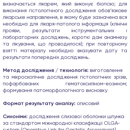
визначається лікарем, який виконує біопсію; для
виконання гістологічного дослідження обов’язкове
лікарське направлення, в якому буде зазначена вся
необхідна для лікаря-патолога інформація (клінічні
прояви, результати інструментальних і
лабораторних досліджень, короткі дані анамнезу
та лікування, що проводилося); при повторному
взятті матеріалу необхідно вказувати дату та
результати попередніх досліджень.
Метод дослідження / технологія:
виготовлення
та мікроскопічне дослідження гістологічних зрізів,
пофарбованих гематоксиліном-еозином;
формування патоморфологічного висновку
Формат результату аналізу:
описовий
Синоніми:
дослідження слизової оболонки шлунка
за стандартом міжнародної класифікації OLGA-
system (Operative Link for Gastritis Assessment)