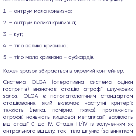
– антрум мала кривизна;
– антрум велика кривизна;
– кут;
– тіло велика кривизна;
– тіло мала кривизна + субкардія.
Кожен зразок збирається в окремий контейнер.
Система OLGA (​​оперативна система оцінки
гастритів) визначає стадію атрофії шлункових
залоз. OLGA є гістопатологічним стандартом
стадіювання, який включає наступні критерії:
тяжкість (легка, помірна, тяжка), протяжність
атрофії, наявність кишкової метаплазії; варіюють
від стадії 0 до IV. Стадія III/IV із залученням як
антрального відділу, так і тіла шлунка (за винятком