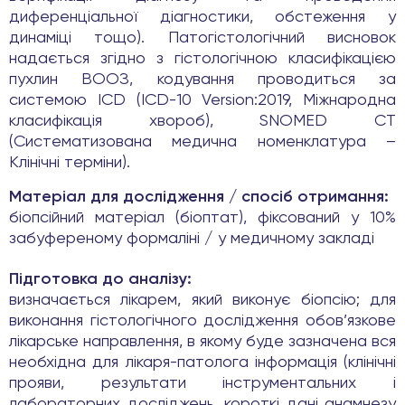
диференціальної діагностики, обстеження у
динаміці тощо). Патогістологічний висновок
надається згідно з гістологічною класифікацією
пухлин ВООЗ, кодування проводиться за
системою ICD (ICD-10 Version:2019, Міжнародна
класифікація хвороб), SNOMED CT
(Систематизована медична номенклатура –
Клінічні терміни).
Матеріал для дослідження / спосіб отримання:
біопсійний матеріал (біоптат), фіксований у 10%
забуференому формаліні / у медичному закладі
Підготовка до аналізу:
визначається лікарем, який виконує біопсію; для
виконання гістологічного дослідження обов’язкове
лікарське направлення, в якому буде зазначена вся
необхідна для лікаря-патолога інформація (клінічні
прояви, результати інструментальних і
лабораторних досліджень, короткі дані анамнезу