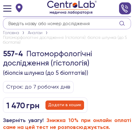
Головна
Аналізи
Патоморфологічні дослідження (гістологія): біопсія шлунка (до 5
біоптатів)
Патоморфологічні
557-4
дослідження (гістологія)
(біопсія шлунка (до 5 біоптатів))
Строк: до 7 робочих днів
1 470
грн
Додати в кошик
Зверніть увагу!
Знижка 10% при онлайн оплаті
саме на цей тест не розповсюджується.