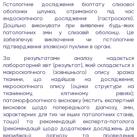
Гістологічне дослідження біоптату слизової
оболонки шлунка, отриманого під час
ендоскопічного дослідження (гастроскопії).
Доцільно виконувати при виявленні будь-яких
патологічних змін у слизовій оболонці. Це
забезпечує виключення чи гістологічне
підтвердження злоякісної пухлини в органі.
За результатами аналізу надається
лабораторний звіт (результат), який складається з
макроскопічного (зовнішнього) опису зразка
тканини, що надійшов на дослідження;
мікроскопічного опису (оцінки структури на
тканинному, клітинному рівнях);
патоморфологічного висновку (містить експертний
висновок щодо попереднього діагнозу, змін,
характерних для тих чи інших патологічних станів,
тощо) та рекомендацій експерта-патолога
(рекомендацій щодо додаткових досліджень для
верифікації діагнозу та проведення