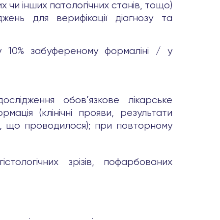
х чи інших патологічних станів, тощо)
жень для верифікації діагнозу та
 у 10% забуференому формаліні / у
дослідження обов’язкове лікарське
мація (клінічні прояви, результати
я, що проводилося); при повторному
істологічних зрізів, пофарбованих