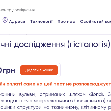
Адреси
Технології
Про нас
Особистий ка
ня (гістологія): біопсія вульви
ні дослідження (гістологія)
0
грн
Додати в кошик
йн оплаті саме на цей тест не розповсюджуєт
 тканини вульви, отриманих шляхом біопсії. 
 складається з макроскопічного (зовнішнього) 
(оцінки структури на тканинному, клітинному 