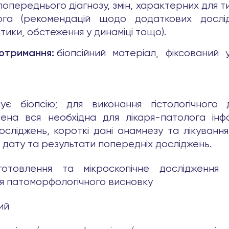
переднього діагнозу, змін, характерних для ти
га (рекомендацій щодо додаткових дослід
ики, обстеження у динаміці тощо).
біопсійний матеріал, фіксований
 отримання:
ує біопсію; для виконання гістологічного 
на вся необхідна для лікаря-патолога інфор
осліджень, короткі дані анамнезу та лікуванн
и дату та результати попередніх досліджень.
готовлення та мікроскопічне дослідження г
я патоморфологічного висновку
ий