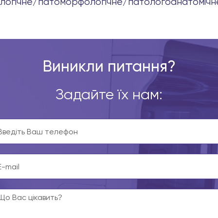
стологічне/патоморфологічне/патологоанатомічн
Виникли питання?
Задайте їх нам: