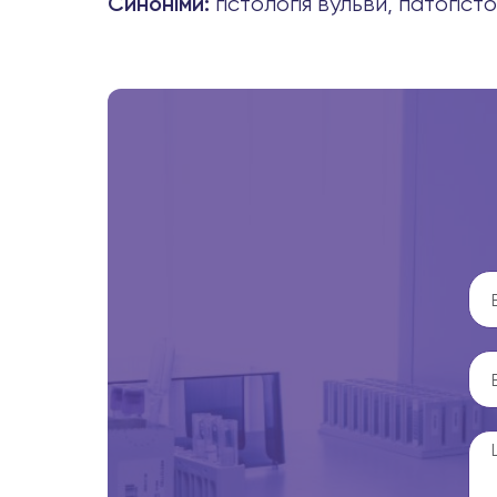
гістологія вульви, патогі
Синоніми: