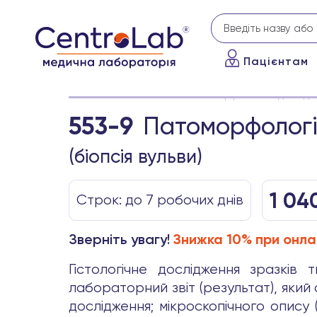
Пацієнтам
Головна
Аналізи
Патоморфологічні досліджен
553-9
Патоморфологіч
(біопсія вульви)
1 04
Строк: до 7 робочих днів
Зверніть увагу!
Знижка 10% при онла
Гістологічне дослідження зразків
лабораторний звіт (результат), який
дослідження; мікроскопічного опису 