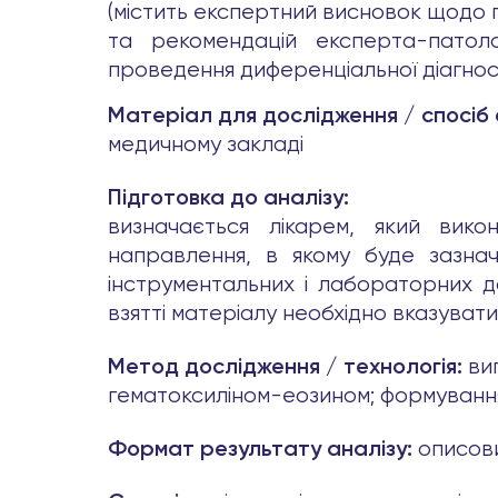
(містить експертний висновок щодо по
та рекомендацій експерта-патоло
проведення диференціальної діагност
Матеріал для дослідження / спосіб
медичному закладі
Підготовка до аналізу:
визначається лікарем, який викон
направлення, в якому буде зазначе
інструментальних і лабораторних д
взятті матеріалу необхідно вказуват
ви
Метод дослідження / технологія:
гематоксиліном-еозином; формуванн
описов
Формат результату аналізу: