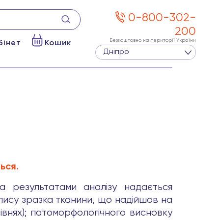
0-800-302-
200
Безкоштовно на території України
бінет
Кошик
Дніпро
ься.
За результатами аналізу надається
опису зразка тканини, що надійшов на
рівнях); патоморфологічного висновку