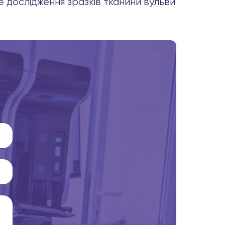
е дослідження зразків тканини вульви