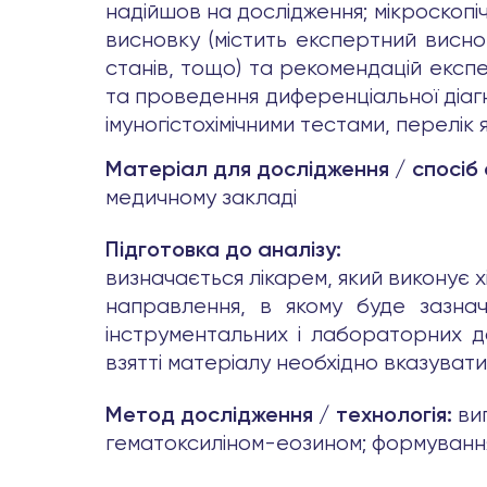
надійшов на дослідження; мікроскопіч
висновку (містить експертний висно
станів, тощо) та рекомендацій експ
та проведення диференціальної діагн
імуногістохімічними тестами, перелік
Матеріал для дослідження / спосіб
медичному закладі
Підготовка до аналізу:
визначається лікарем, який виконує х
направлення, в якому буде зазначе
інструментальних і лабораторних д
взятті матеріалу необхідно вказуват
ви
Метод дослідження / технологія:
гематоксиліном-еозином; формуванн