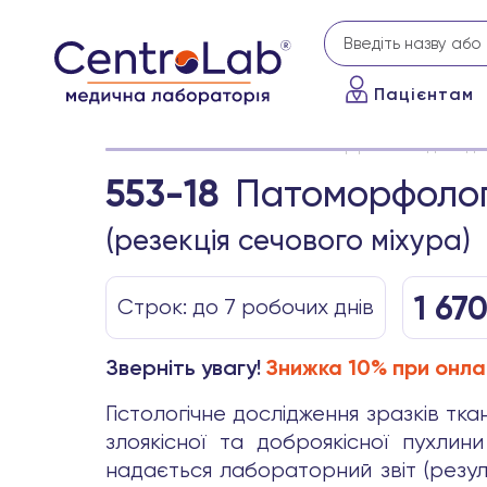
Пацієнтам
Головна
Аналізи
Патоморфологічні дослідже
553-18
Патоморфологі
(резекція сечового міхура)
1 67
Строк: до 7 робочих днів
Зверніть увагу!
Знижка 10% при онла
Гістологічне дослідження зразків тка
злоякісної та доброякісної пухлин
надається лабораторний звіт (резул