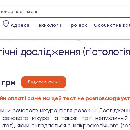
Адреси
Технології
Про нас
Особистий ка
ння (гістологія): резекція сечового міхура
чні дослідження (гістологія
0
грн
Додати в кошик
йн оплаті саме на цей тест не розповсюджуєт
нини сечового міхура після резекції. Дослідже
и сечового міхура, а також при непухлинній 
ьтат), який складається з макроскопічного (зо