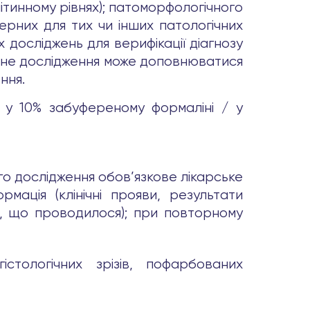
літинному рівнях); патоморфологічного
ерних для тих чи інших патологічних
досліджень для верифікації діагнозу
гічне дослідження може доповнюватися
ння.
й у 10% забуференому формаліні / у
ого дослідження обов’язкове лікарське
мація (клінічні прояви, результати
я, що проводилося); при повторному
істологічних зрізів, пофарбованих