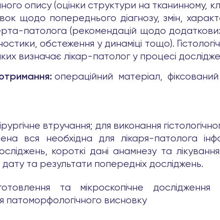
ного опису (оцінки структури на тканинному, к
вок щодо попереднього діагнозу, змін, характ
ерта-патолога (рекомендацій щодо додаткових 
остики, обстеження у динаміці тощо). Гістоло
 яких визначає лікар-патолог у процесі дослідже
операційний матеріал, фіксовани
 отримання:
ірургічне втручання; для виконання гістологічн
на вся необхідна для лікаря-патолога інфор
осліджень, короткі дані анамнезу та лікуванн
и дату та результати попередніх досліджень.
готовлення та мікроскопічне дослідження г
я патоморфологічного висновку