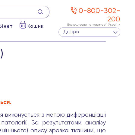
0-800-302-
200
Безкоштовно на території України
бінет
Кошик
Дніпро
)
ься.
ння виконується з метою диференціації
патології. За результатами аналізу
внішнього) опису зразка тканини, що