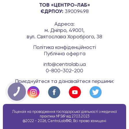
ТОВ «ЦЕНТРО-ЛАБ»
ЄДРПОУ:
39009498
Адреса:
м. Дніпро, 49001,
вул. Святослава Хороброго, 38
Політика конфіденційності
Публічна оферта
info@centrolab.ua
0-800-302-200
Приєднуйтеся та дізнавайтеся першими:
КНОПКА
ЗВ'ЯЗКУ
Ліцензія на провадження господарської діяльності з медичної
практики № 569 від 27.03.2023
@2022 - 2026, CentroLab®©, Всі права захищені