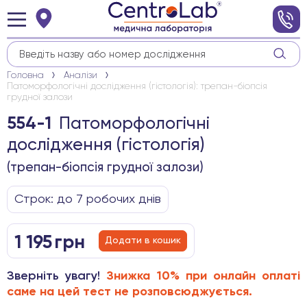
Головна
Аналізи
Патоморфологічні дослідження (гістологія): трепан-біопсія
грудної залози
Патоморфологічні
554-1
дослідження (гістологія)
(трепан-біопсія грудної залози)
Строк: до 7 робочих днів
1 195
грн
Додати в кошик
Зверніть увагу!
Знижка 10% при онлайн оплаті
саме на цей тест не розповсюджується.