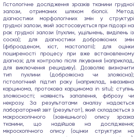
Гістологічне дослідження зразків тканини грудної
залози, отриманих шляхом біопсії. Метод
діагностики морфологічних змін у структурі
грудної залози, який застосовується при підозрі на
рак грудної залози (пухлин, ущільнень, виділень із
соска); для діагностики доброякісних змін
(фіброаденом, кіст, мастопатії); для оцінки
поширеності процесу при вже встановленому
діагнозі; для контролю після лікування (наприклад,
для виключення рецидиву). Дозволяє визначити
тип пухлини (доброякісна чи злоякісна);
гістологічний підтип раку (наприклад, інвазивна
карцинома, протокова карцинома in situ); ступінь
злоякісності; наявність запалення, фіброзу чи
некрозу. За результатами аналізу надається
лабораторний звіт (результат), який складається з
макроскопічного (зовнішнього) опису зразка
тканини, що надійшов на дослідження;
мікроскопічного опису (оцінки структури на