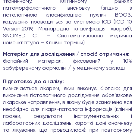
тканинному, клітинному рівнях);
патоморфологічного висновку (згідно з
гістологічною класифікацією пухлин ВООЗ,
кодування проводиться за системою ICD (ICD-10
Version:2019, Міжнародна класифікація хвороб),
SNOMED CT – Систематизована медична
номенклатура – Клінічні терміни).
Матеріал для дослідження / спосіб отримання:
біопсійний матеріал, фіксований у 10%
забуференому формаліні / у медичному закладі
Підготовка до аналізу:
визначається лікарем, який виконує біопсію; для
виконання гістологічного дослідження обов’язкове
лікарське направлення, в якому буде зазначена вся
необхідна для лікаря-патолога інформація (клінічні
прояви, результати інструментальних і
лабораторних досліджень, короткі дані анамнезу
та лікування, що проводилося); при повторному