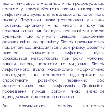
Біопсія лімфовузла – діагностична процедура, що
полягає у заборі біоптату тканин «підозрілого»
лімфатичного вузла для подальшого гістологічного
аналізу. Лімфатичні вузли розташовані у кількох
частинах організму – на животі, в паху, під
пахвами та на шиї. Усі вузли пов’язані між собою
судинами, що слугують шляхами поширенням
ракових клітин по організму. Біопсія призначається
пацієнтам, що знаходяться у зоні ризику розвитку
онкології. Найчастіше лімфатичні вузли
уражаються метастазами при раку молочної
залози, легень, простати та мигдалин. Біопсія
лімфатичного вузла максимально інформативна
процедура, що допомагає підтвердити чи
спростувати розвиток первинних або
метастатичних змін лімфовузлів. Доцільність
проведення пункції органу лікар визначає
індивідуально для кожного пацієнта.
За результатами аналізу надається