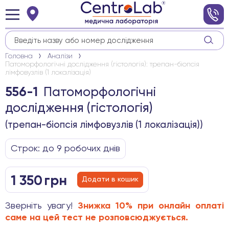
Головна
Аналізи
Патоморфологічні дослідження (гістологія): трепан-біопсія
лімфовузлів (1 локалізація)
Патоморфологічні
556-1
дослідження (гістологія)
(трепан-біопсія лімфовузлів (1 локалізація))
Строк: до 9 робочих днів
1 350
грн
Додати в кошик
Зверніть увагу!
Знижка 10% при онлайн оплаті
саме на цей тест не розповсюджується.