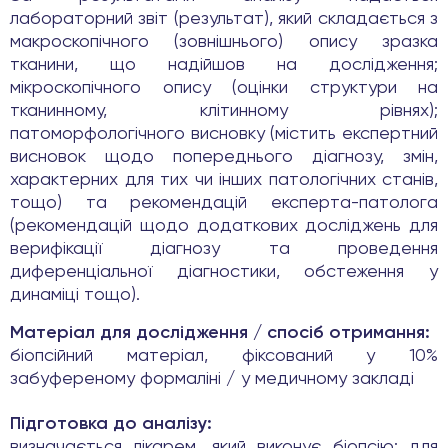
лабораторний звіт (результат), який складається з
макроскопічного (зовнішнього) опису зразка
тканини, що надійшов на дослідження;
мікроскопічного опису (оцінки структури на
тканинному, клітинному рівнях);
патоморфологічного висновку (містить експертний
висновок щодо попереднього діагнозу, змін,
характерних для тих чи інших патологічних станів,
тощо) та рекомендацій експерта-патолога
(рекомендацій щодо додаткових досліджень для
верифікації діагнозу та проведення
диференціальної діагностики, обстеження у
динаміці тощо).
Матеріал для дослідження / спосіб отримання:
біопсійний матеріал, фіксований у 10%
забуференому формаліні / у медичному закладі
Підготовка до аналізу:
визначається лікарем, який виконує біопсію; для