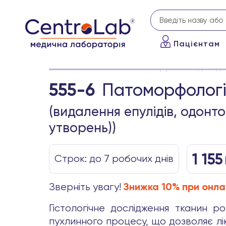
Пацієнтам
Головна
Аналізи
Патоморфологічні дослідже
555-6
Патоморфологіч
(видалення епулідів, одонт
утворень))
1 155
Строк: до 7 робочих днів
Зверніть увагу!
Знижка 10% при онла
Гістологічне дослідження тканин р
пухлинного процесу, що дозволяє лік