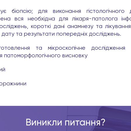
ує біопсію; для виконання гістологічного 
на вся необхідна для лікаря-патолога інфор
осліджень, короткі дані анамнезу та лікуванн
и дату та результати попередніх досліджень.
готовлення та мікроскопічне дослідження г
я патоморфологічного висновку
ий
 порожнини
Виникли питання?