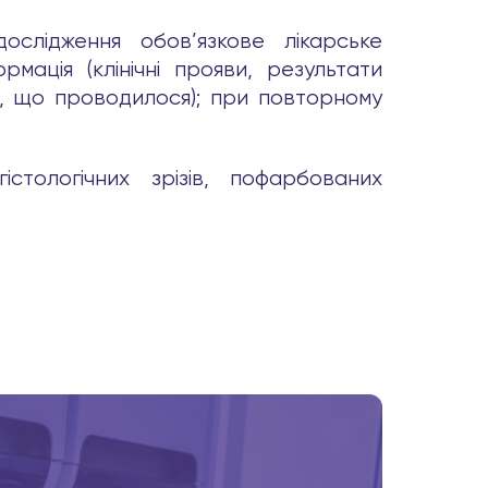
дослідження обов’язкове лікарське
мація (клінічні прояви, результати
я, що проводилося); при повторному
істологічних зрізів, пофарбованих