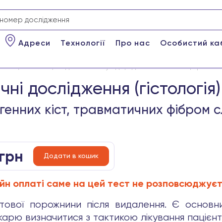
Адреси
Технології
Про нас
Особистий ка
ння (гістологія): видалення епулідів, одонтогенних кіст, травма
ні дослідження (гістологія)
огенних кіст, травматичних фібром с
грн
Додати в кошик
йн оплаті саме на цей тест не розповсюджуєт
отової порожнини після видалення. Є основним
арю визначитися з тактикою лікування пацієнта