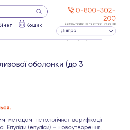
0-800-302-
200
Безкоштовно на території України
бінет
Кошик
Дніпро
тичних фібром слизової оболонки (до 3 утворень)
лизової оболонки (до 3
ься.
 методом гістологічної верифікації
. Епуліди (епуліси) – новоутворення,