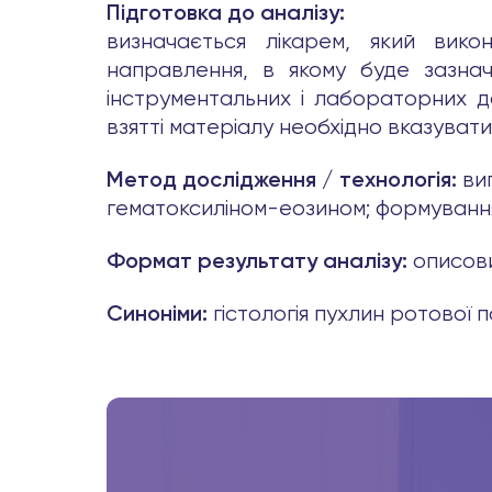
Підготовка до аналізу:
визначається лікарем, який викон
направлення, в якому буде зазначе
інструментальних і лабораторних д
взятті матеріалу необхідно вказуват
ви
Метод дослідження / технологія:
гематоксиліном-еозином; формуванн
описов
Формат результату аналізу:
гістологія пухлин ротової
Синоніми: