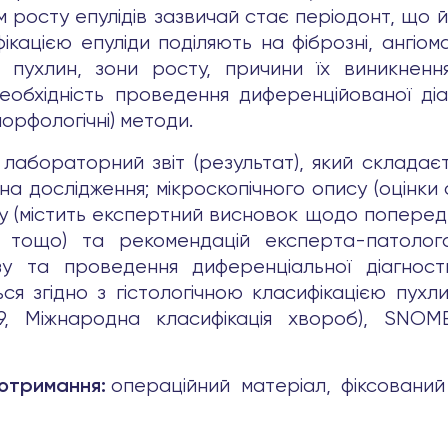
м росту епулідів зазвичай стає періодонт, що 
кацією епуліди поділяють на фіброзні, ангіома
у пухлин, зони росту, причини їх виникнення
еобхідність проведення диференційованої діа
орфологічні) методи.
лабораторний звіт (результат), який складаєт
а дослідження; мікроскопічного опису (оцінки
у (містить експертний висновок щодо попередн
в, тощо) та рекомендацій експерта-патоло
озу та проведення диференціальної діагност
ься згідно з гістологічною класифікацією пух
19, Міжнародна класифікація хвороб), SN
операційний матеріал, фіксовани
 отримання: