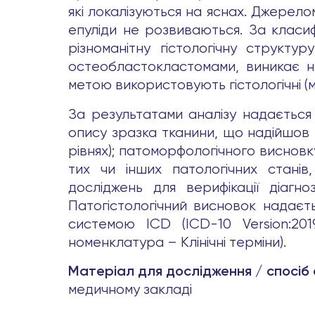
які локалізуються на яснах. Джерело
епуліди не розвиваються. За класифі
різноманітну гістологічну структур
остеобластокластомами, виникає н
метою використовують гістологічні (м
За результатами аналізу надається 
опису зразка тканини, що надійшов н
рівнях); патоморфологічного висновк
тих чи інших патологічних стані
досліджень для верифікації діагн
Патогістологічний висновок надаєт
системою ICD (ICD-10 Version:20
номенклатура – Клінічні терміни).
Матеріал для дослідження / спосіб
медичному закладі