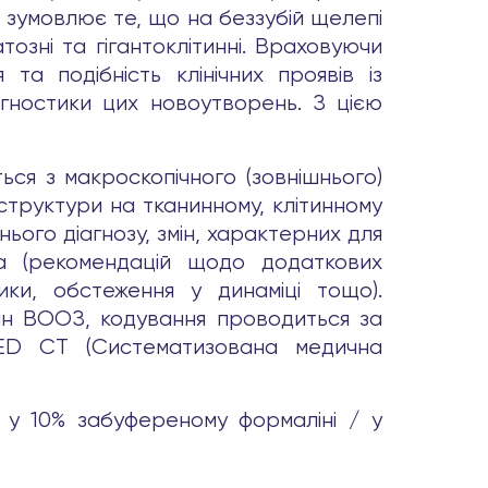
й зумовлює те, що на беззубій щелепі
тозні та гігантоклітинні. Враховуючи
 та подібність клінічних проявів із
гностики цих новоутворень. З цією
ься з макроскопічного (зовнішнього)
 структури на тканинному, клітинному
ього діагнозу, змін, характерних для
га (рекомендацій щодо додаткових
ики, обстеження у динаміці тощо).
лин ВООЗ, кодування проводиться за
OMED CT (Систематизована медична
й у 10% забуференому формаліні / у