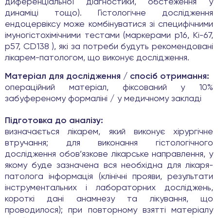
диференціальної діагностики, обстеження у
динаміці тощо). Гістологічне дослідження
ендоцервіксу може комбінуватися зі специфічними
імуногістохімічними тестами (маркерами p16, Ki-67,
p57, CD138 ), які за потреби будуть рекомендовані
лікарем-патологом, що виконує дослідження.
Матеріал для дослідження / спосіб отримання:
операційний матеріал, фіксований у 10%
забуференому формаліні / у медичному закладі
Підготовка до аналізу:
визначається лікарем, який виконує хірургічне
втручання; для виконання гістологічного
дослідження обов’язкове лікарське направлення, у
якому буде зазначена вся необхідна для лікаря-
патолога інформація (клінічні прояви, результати
інструментальних і лабораторних досліджень,
короткі дані анамнезу та лікування, що
проводилося); при повторному взятті матеріалу