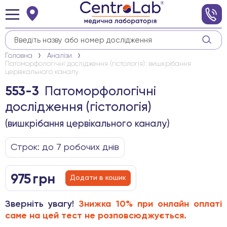
Головна
Аналізи
Патоморфологічні дослідження (гістологія): вишкрібання
цервікального каналу
Патоморфологічні
553-3
дослідження (гістологія)
(вишкрібання цервікального каналу)
Строк: до 7 робочих днів
975
грн
Додати в кошик
Зверніть увагу!
Знижка 10% при онлайн оплаті
саме на цей тест не розповсюджується.