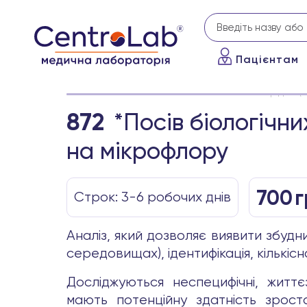
Пацієнтам
Головна
Аналізи
*Посів біологічних рідин 
872
*Посів біологічни
на мікрофлору
700
г
Строк: 3-6 робочих днів
Аналіз, який дозволяє виявити збудн
середовищах), ідентифікація, кількісн
Досліджуються неспецифічні, життє
мають потенційну здатність зрост