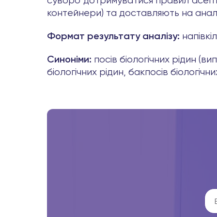
суворо дотримуватися правил асепти
контейнери) та доставляють на аналі
напівкі
Формат результату аналізу:
посів біологічних рідин (в
Синоніми:
біологічних рідин, бакпосів біологічних 