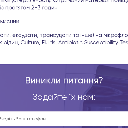
ки (стерильності). Отриманий матеріал поміща
з протягом 2-3 годин.
лькісний
ипоти, ексудати, трансудати та інше) на мікрофл
рідин, Culture, Fluids, Antibiotic Susceptibility Te
Виникли питання?
Задайте їх нам: