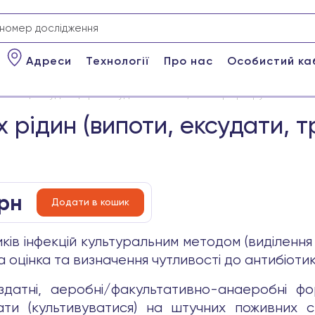
Адреси
Технології
Про нас
Особистий ка
(випоти, ексудати, транссудати та інше) на мікрофлору
х рідин (випоти, ексудати, 
рн
Додати в кошик
иків інфекцій культуральним методом (виділенн
а оцінка та визначення чутливості до антибіотик
здатні, аеробні/факультативно-анаеробні фо
ати (культивуватися) на штучних поживних 