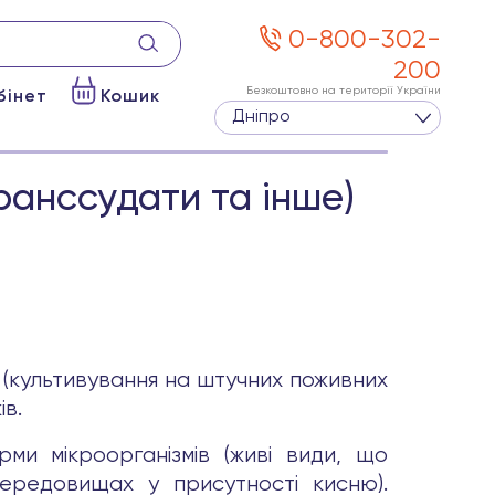
0-800-302-
200
Безкоштовно на території України
бінет
Кошик
Дніпро
транссудати та інше)
я (культивування на штучних поживних
ів.
рми мікроорганізмів (живі види, що
середовищах у присутності кисню).