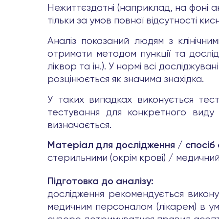
Нежиттєздатні (наприклад, на фоні ан
тільки за умов повної відсутності ки
Аналіз показаний людям з клінічни
отримати методом пункції та досліди
ліквор та ін.). У нормі всі досліджув
розцінюється як значима знахідка.
У таких випадках виконується тест
тестування для конкретного виду м
визначається.
Матеріал для дослідження / спосіб
стерильними (окрім крові) / медични
Підготовка до аналізу:
дослідження рекомендується викону
медичним персоналом (лікарем) в умо