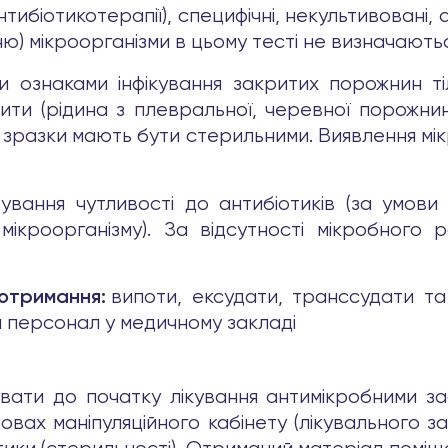
тибіотикотерапії), специфічні, некультивовані,
сню) мікроорганізми в цьому тесті не визначаютьс
ми ознаками інфікування закритих порожнин ті
ти (рідина з плевральної, черевної порожнин,
ані зразки мають бути стерильними. Виявлення мі
ування чутливості до антибіотиків (за умови
ікроорганізму). За відсутності мікробного р
випоти, ексудати, транссудати та 
 отримання:
й персонал у медичному закладі
вати до початку лікування антимікробними за
вах маніпуляційного кабінету (лікувального з