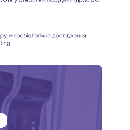
ють у стерильні посудини (пробірки,
ору, мікробіологічне дослідження
sting