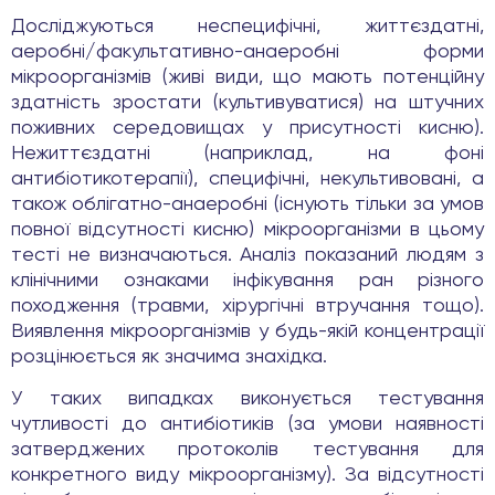
Досліджуються неспецифічні, життєздатні,
аеробні/факультативно-анаеробні форми
мікроорганізмів (живі види, що мають потенційну
здатність зростати (культивуватися) на штучних
поживних середовищах у присутності кисню).
Нежиттєздатні (наприклад, на фоні
антибіотикотерапії), специфічні, некультивовані, а
також облігатно-анаеробні (існують тільки за умов
повної відсутності кисню) мікроорганізми в цьому
тесті не визначаються. Аналіз показаний людям з
клінічними ознаками інфікування ран різного
походження (травми, хірургічні втручання тощо).
Виявлення мікроорганізмів у будь-якій концентрації
розцінюється як значима знахідка.
У таких випадках виконується тестування
чутливості до антибіотиків (за умови наявності
затверджених протоколів тестування для
конкретного виду мікроорганізму). За відсутності