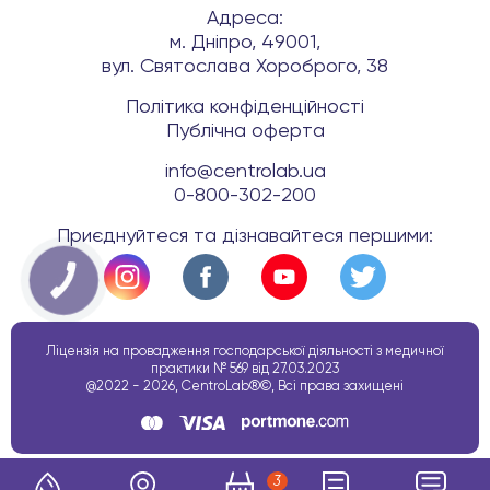
Адреса:
м. Дніпро, 49001,
вул. Святослава Хороброго, 38
Політика конфіденційності
Публічна оферта
info@centrolab.ua
0-800-302-200
Приєднуйтеся та дізнавайтеся першими:
КНОПКА
ЗВ'ЯЗКУ
Ліцензія на провадження господарської діяльності з медичної
практики № 569 від 27.03.2023
@2022 - 2026, CentroLab®©, Всі права захищені
3