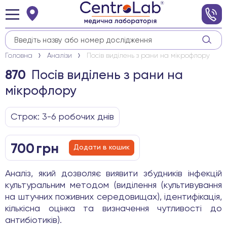
Головна
Аналізи
Посів виділень з рани на мікрофлору
Посів виділень з рани на
870
мікрофлору
Строк: 3-6 робочих днів
700
грн
Додати в кошик
Аналіз, який дозволяє виявити збудників інфекцій
культуральним методом (виділення (культивування
на штучних поживних середовищах), ідентифікація,
кількісна оцінка та визначення чутливості до
антибіотиків).