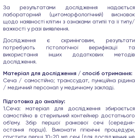
За результатами дослідження надається
лабораторний (цитоморфологічний) висновок
щодо наявності клітин з ознаками атипії та її типу/
важкості у разі виявлення.
Дослідження є скринінговим, результати
потребують гістологічної верифікації та
використання інших додаткових методів
дослідження.
Матеріал для дослідження / спосіб отримання:
Сеча / самостійно; транссудат, пункційна рідина
/ медичний персонал у медичному закладі.
Підготовка до аналізу:
1.Сеча: матеріал для дослідження збирається
самостійно в стерильний контейнер достатнього
об’єму. Збір першої ранкової сечі (середня-
остання порції). Виконати гігієнічні процедури,
спустити перші 10-20 мл сечі (для дослідження не