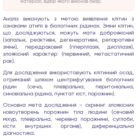
матеріал, відбір якого виконав лікар.
Аналіз виконують з метою виявлення клітин з
ознаками атипії в біологічних рідинах. Зміни клітин,
що досліджуються, можуть мати доброякісний
(запальні, реактивні, дегенеративні, репаративні
зміни), передраковий (гіперплазія, дисплазія),
злоякісний характер (первинний, метастатичний
рак).
Для дослідження використовують клітинний осад,
отриманий шляхом центрифугування біологічних
рідин (сеча, плевральна, перитоніальна,
синовіальна рідина, пунктат кіст, порожнин).
Основна мета дослідження – скринінг злоякісних
новоутворень порожнин тіла людини (сечовий
міхур, плевральна, черевна порожнини, суглоби,
кісти внутрішніх органів), диференціальна
діагностика.