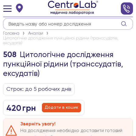
Головна
Аналізи
Цитологічне дослідження пункційної рідини (транссудатів,
ексудатів)
Цитологічне дослідження
508
пункційної рідини (транссудатів,
ексудатів)
Строк: до 5 робочих днів
420
грн
Додати в кошик
Зверніть увагу!
На дослідження необхідно доставити готовий