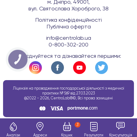
м. Дніпро, 49001,
вул. Святослава Хороброго, 38
Політика конфіденційності
Публічна оферта
info@centrolab.ua
0-800-302-200
Приєднуйтеся та дізнавайтеся першими:
КНОПКА
ЗВ'ЯЗКУ
Ліцензія на провадження господарської діяльності з медичної
практики № 569 від 27.03.2023
@2022 - 2026, CentroLab®©, Всі права захищені
3
Аналізи
Адреси
Кошик
Результати
Консультація