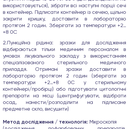
використовується), зібрати всі наступні порції сечі
в контейнер. Підписати контейнер із сечею, щільно
закрити кришку, доставити в лабораторію
протягом 2 годин. Зберігати за температури +2…
+8 0С
2.Пункційна рідина: зразки для дослідження
відбираються тільки медичним персоналом в
умовах лікувального закладу з використанням
спеціалізованого стерильного медичного
приладдя. Отримані зразки доставити в
лабораторію протягом 2 годин (зберігати за
температури +2…+8 0С у стерильному
контейнері/пробірці) або підготувати цитологічні
препарати на місці (центрифугувати, відібрати
осад, нанести/розподілити на підписане
предметне скло, висушити)
Метод дослідження / технологія:
Мікроскопія
(дослідження пофарбованих препаратів,