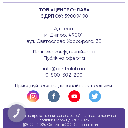
ТОВ «ЦЕНТРО-ЛАБ»
ЄДРПОУ:
39009498
Адреса:
м. Дніпро, 49001,
вул. Святослава Хороброго, 38
Політика конфіденційності
Публічна оферта
info@centrolab.ua
0-800-302-200
Приєднуйтеся та дізнавайтеся першими:
КНОПКА
ЗВ'ЯЗКУ
Ліцензія на провадження господарської діяльності з медичної
практики № 569 від 27.03.2023
@2022 - 2026, CentroLab®©, Всі права захищені