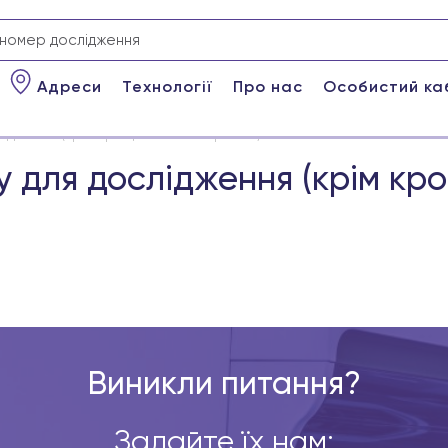
Адреси
Технології
Про нас
Особистий ка
ідження (крім крові, статевих органів)
 для дослідження (крім кров
Виникли питання?
Задайте їх нам: