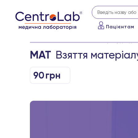
Пацієнтам
Головна
Аналізи
Взяття матеріалу для досл
МАТ
Взяття матеріалу
90
грн