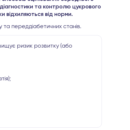
ля діагностики та контролю цукрового
ки відхиляються від норми.
 та переддіабетичних станів.
двищує ризик розвитку (або
ія);