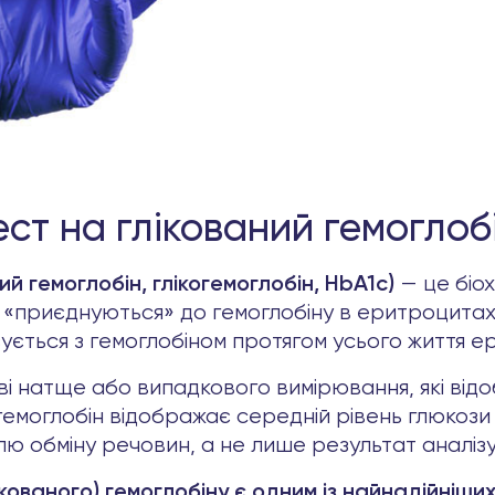
ст на глікований гемоглоб
— це біох
ий гемоглобін, глікогемоглобін, HbA1c)
«приєднуються» до гемоглобіну в еритроцитах.
ується з гемоглобіном протягом усього життя е
ові натще або випадкового вимірювання, які від
 гемоглобін відображає середній рівень глюкози 
 обміну речовин, а не лише результат аналізу 
ікованого) гемоглобіну є одним із найнадійніш