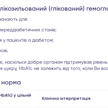
лікозильований (глікований) гемогл
начають для:
переддіабетичних станів;
у пацієнтів із діабетом;
ові.
ує, наскільки добре організм підтримував рівень
я цукру, HbA1c не залежить від того, коли Ви вос
: норма
bA1c) у цільній
Клінічна інтерпретація