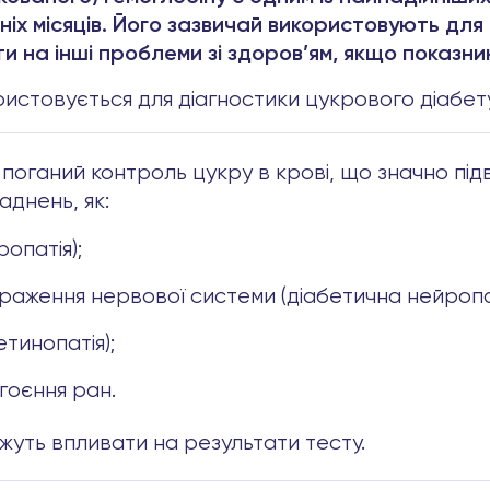
анніх місяців. Його зазвичай використовують д
ти на інші проблеми зі здоров’ям, якщо показни
истовується для діагностики цукрового діабету
 поганий контроль цукру в крові, що значно пі
аднень, як:
опатія);
ураження нервової системи (діабетична нейропат
тинопатія);
агоєння ран.
ожуть впливати на результати тесту.