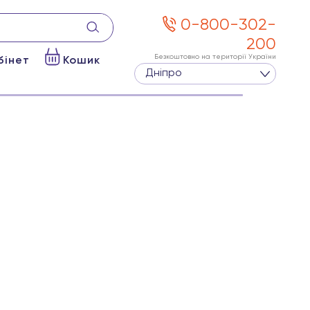
0-800-302-
200
Безкоштовно на території України
бінет
Кошик
Дніпро