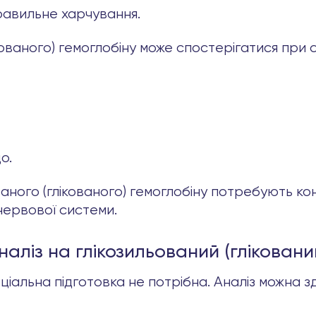
равильне харчування.
кованого) гемоглобіну може спостерігатися при
о.
ьованого (глікованого) гемоглобіну потребують ко
нервової системи.
наліз на глікозильований (гліковани
ціальна підготовка не потрібна. Аналіз можна з