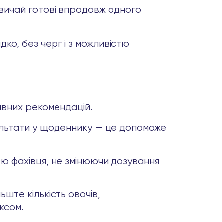
звичай готові впродовж одного
ко, без черг і з можливістю
ивних рекомендацій.
ультати у щоденнику — це допоможе
 фахівця, не змінюючи дозування
ште кількість овочів,
ксом.