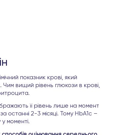
ін
імічний показник крові, який
 Чим вищий рівень глюкози в крові,
ритроцита.
ображають її рівень лише на момент
за останні 2-3 місяці. Тому HbA1c –
у моменті.
их способів оцінювання середнього