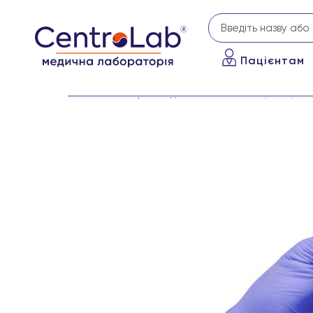
Пацієнтам
Головна
Корисне для вас
Коли варто пройт