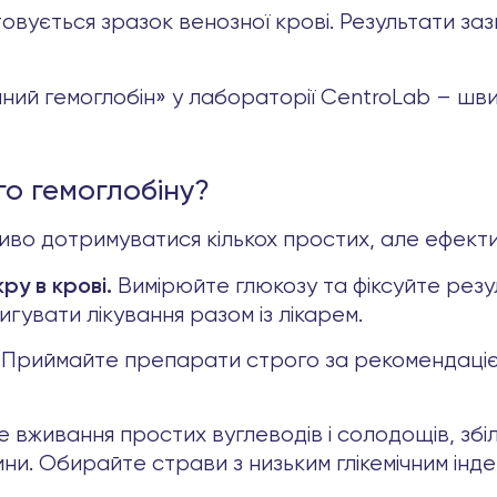
овується зразок венозної крові. Результати за
ний гемоглобін» у лабораторії CentroLab – швид
го гемоглобіну?
во дотримуватися кількох простих, але ефект
Вимірюйте глюкозу та фіксуйте рез
ру в крові.
гувати лікування разом із лікарем.
Приймайте препарати строго за рекомендацією
вживання простих вуглеводів і солодощів, збіль
ини. Обирайте страви з низьким глікемічним інде