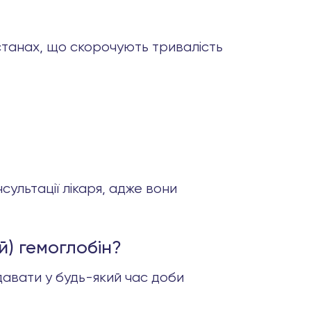
 станах, що скорочують тривалість
нсультації лікаря, адже вони
й) гемоглобін?
давати у будь-який час доби