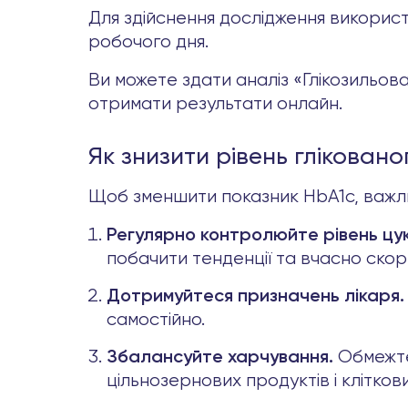
Для здійснення дослідження використ
робочого дня.
Ви можете здати аналіз «Глікозильова
отримати результати онлайн.
Як знизити рівень гліковано
Щоб зменшити показник HbA1c, важли
Регулярно контролюйте рівень цук
побачити тенденції та вчасно скори
Дотримуйтеся призначень лікаря.
самостійно.
Обмежте 
Збалансуйте харчування.
цільнозернових продуктів і клітков