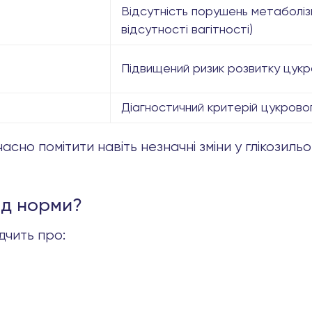
Відсутність порушень метаболіз
відсутності вагітності)
Підвищений ризик розвитку цукр
Діагностичний критерій цукрово
сно помітити навіть незначні зміни у глікозиль
ід норми?
дчить про: