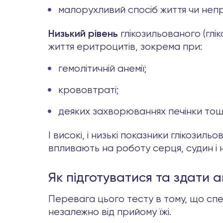
малорухливий спосіб життя чи неп
глікозильованого (глі
Низький рівень
життя еритроцитів, зокрема при:
гемолітичній анемії;
крововтраті;
деяких захворюваннях печінки тощ
І високі, і низькі показники глікозил
впливають на роботу серця, судин і 
Як підготуватися та здати а
Перевага цього тесту в тому, що спе
незалежно від прийому їжі.