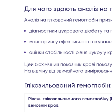
Для чого здають аналіз на г
Аналіз на глікований гемоглобін приз
діагностики цукрового діабету та 
моніторингу ефективності лікування 
оцінки стабільності рівня цукру у кр
Цей біохімічний показник крові показ
На відміну від звичайного вимірюванн
Глікозильований гемоглобін
Рівень глікозильованого гемоглобіну (H
венозній крові