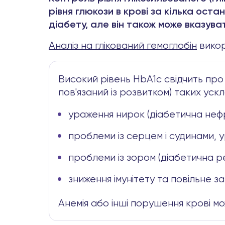
рівня глюкози в крові за кілька ост
діабету, але він також може вказува
Аналіз на глікований гемоглобін
викор
Високий рівень HbA1c свідчить про
пов'язаний із розвитком) таких ускл
ураження нирок (діабетична нефр
проблеми із серцем і судинами, 
проблеми із зором (діабетична ре
зниження імунітету та повільне з
Анемія або інші порушення крові м