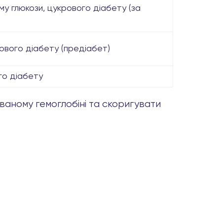
му глюкози, цукрового діабету (за
ового діабету (предіабет)
го діабету
ованому гемоглобіні та скоригувати