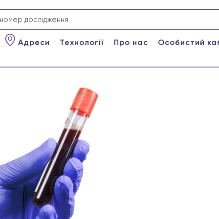
Адреси
Технології
Про нас
Особистий ка
и тест на глікований гемоглобін