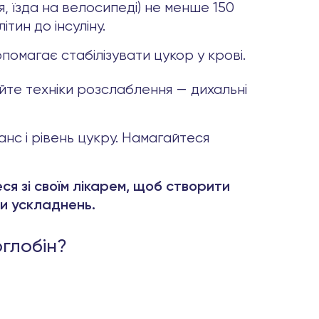
я, їзда на велосипеді) не менше 150
тин до інсуліну.
омагає стабілізувати цукор у крові.
йте техніки розслаблення — дихальні
с і рівень цукру. Намагайтеся
ся зі своїм лікарем, щоб створити
ти ускладнень.
глобін?