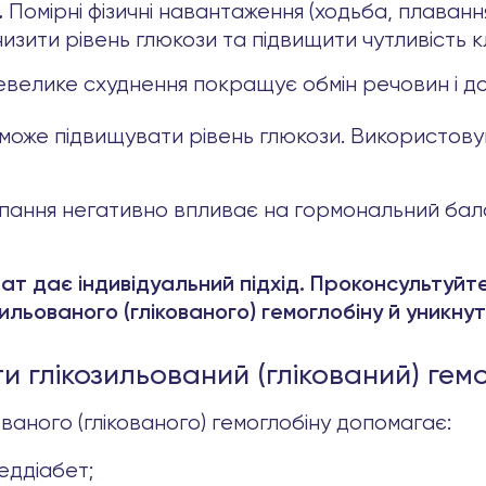
Помірні фізичні навантаження (ходьба, плаванн
.
ити рівень глюкози та підвищити чутливість клі
евелике схуднення покращує обмін речовин і доп
може підвищувати рівень глюкози. Використову
ання негативно впливає на гормональний балан
т дає індивідуальний підхід. Проконсультуйте
льованого (глікованого) гемоглобіну й уникну
 глікозильований (глікований) гемо
ваного (глікованого) гемоглобіну допомагає:
еддіабет;