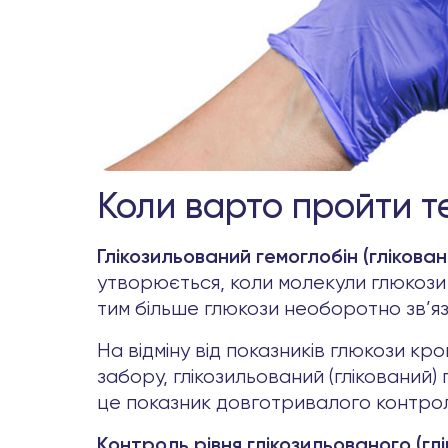
Коли варто пройти те
Глікозильований гемоглобін (глікован
утворюється, коли молекули глюкози 
тим більше глюкози необоротно зв’яз
На відміну від показників глюкози кр
забору, глікозильований (глікований)
це показник довготривалого контролю
Контроль рівня глікозильованого (гл