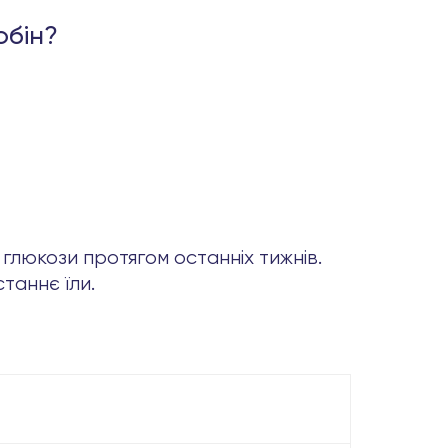
обін?
 глюкози протягом останніх тижнів.
таннє їли.