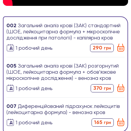
002
Загальний аналіз крові (ЗАК) стандартний
(ШОЕ, лейкоцитарна формула + мікроскопічне
дослідження при патології) - капілярна кров
290
1 робочиӣ день
грн
005
Загальний аналіз крові (ЗАК) розгорнутий
(ШОЕ, лейкоцитарна формула + обов’язкове
мікроскопічне дослідження) - венозна кров
370
1 робочиӣ день
грн
007
Диференційований підрахунок лейкоцитів
(лейкоцитарна формула) - венозна кров
165
1 робочиӣ день
грн