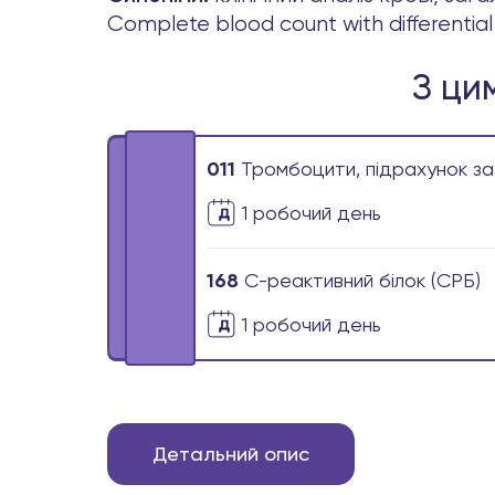
Complete blood count with differential
З ци
011
Тромбоцити, підрахунок за
1 робочиӣ день
168
С-реактивний білок (СРБ)
1 робочиӣ день
Детальний опис