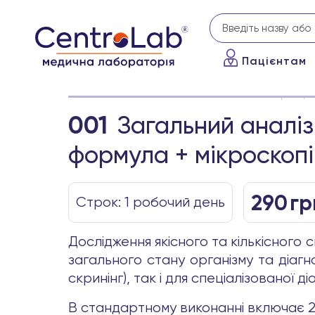
Пацієнтам
Головна
Аналізи
Загальний аналіз крові (
001
Загальний аналіз
формула + мікроскопі
290
гр
Строк: 1 робочиӣ день
Дослідження якісного та кількісного 
загального стану організму та діаг
скринінг), так і для спеціалізованої ді
В стандартному виконанні включає 21