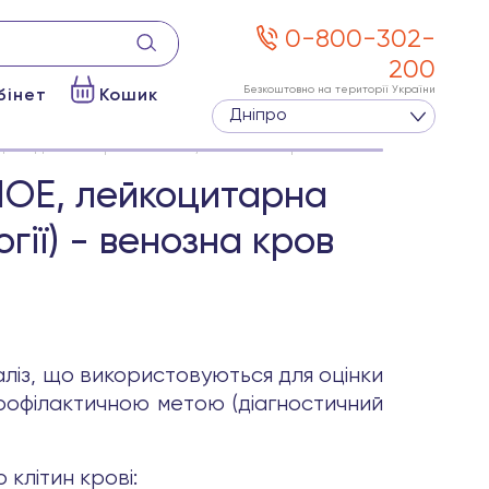
0-800-302-
200
Безкоштовно на території України
бінет
Кошик
Дніпро
ослідження при патології) - венозна кров
(ШОЕ, лейкоцитарна
ії) - венозна кров
ліз, що використовуються для оцінки
профілактичною метою (діагностичний
клітин крові: