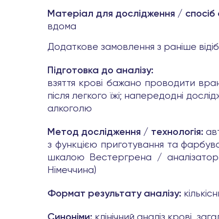
Матеріал для дослідження / спосіб
вдома
Додаткове замовлення з раніше віді
Підготовка до аналізу:
взяття крові бажано проводити вра
після легкого їжі; напередодні дослі
алкоголю
ав
Метод дослідження / технологія:
з функцією приготування та фарбуван
шкалою Вестергрена / аналізатор VE
Німеччина)
кількіс
Формат результату аналізу:
клінічний аналіз крові, з
Синоніми: