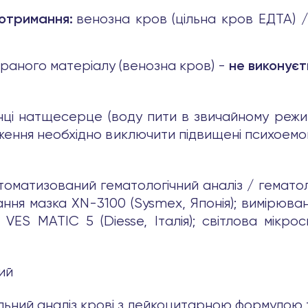
венозна кров (цільна кров ЕДТА) /
 отримання:
браного матеріалу (венозна кров) -
не виконуєт
нці натщесерце (воду пити в звичайному режим
дження необхідно виключити підвищені психоемо
томатизований гематологічний аналіз / гематоло
ня мазка XN-3100 (Sysmex, Японія); вимірюван
S MATIC 5 (Diesse, Італія); світлова мікроско
ний
агальний аналіз крові з лейкоцитарною формулою