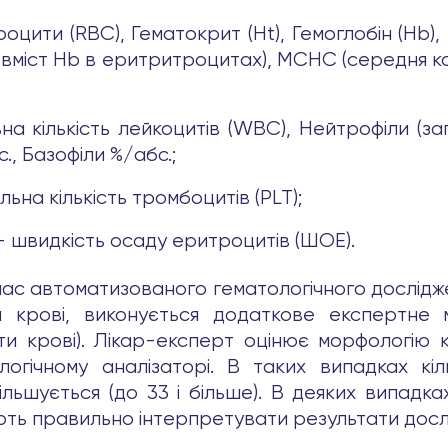
цити (RBC), Гематокрит (Ht), Гемоглобін (Hb)
й вміст Hb в еритритроцитах), MCHC (середня 
 кількість лейкоцитів (WBC), Нейтрофіли (заг. 
., Базофіли %/абс.;
на кількість тромбоцитів (PLT);
 швидкість осаду еритроцитів (ШОЕ).
-час автоматизованого гематологічного дослідж
тин крові, виконується додаткове експертне 
 крові). Лікар-експерт оцінює морфологію клі
ологічному аналізаторі. В таких випадках кі
ільшується (до 33 і більше). В деяких випадк
ють правильно інтерпретувати результати досл