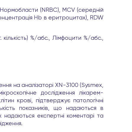
, Нормобласти (NRBC), MCV (середній
концентрація Hb в еритроцитах), RDW
кількість) %/абс., Лімфоцити %/абс.,
ення на аналізаторі XN-3100 (Sysmex,
мікроскопічне дослідження лікарем-
тин крові, підтверджує патологічні
лькість показників, що надаються в
ах надаються експертні коментарі та
ідження.