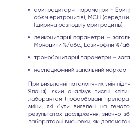
еритроцитарні параметри - Еритро
об'єм еритроцитів), MCH (середні
(ширина розподілу еритроцитів);
лейкоцитарні параметри – загальна
Моноцити %/абс., Еозинофіли %/абс
тромобоцитарні параметри – загаль
неспецифічний запальний маркер –
При виявленні патологічних змін під
Японія), який аналізує тисячі клі
лаборантом (пофарбовані препарати
зміни, які були виявлені на гемат
результатах дослідження, значно зб
лабораторні висновки, які допомага