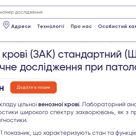
Адреси
Технології
Про нас
Особистий ка
ЗАК) стандартний (ШОЕ, лейкоцитарна формула + мікроскопічне д
 крові (ЗАК) стандартний 
чне дослідження при патолог
н
Додати в кошик
складу цільної
. Лабораторний ана
венозної крові
ностики широкого спектру захворювань, як з 
агностики.
 показник, що характеризують стан та функцію 