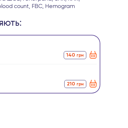
ll blood count, FBC, Hemogram
яють:
140
грн
210
грн