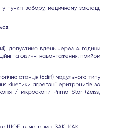
 у пункті забору, медичному закладі,
.
ься
і), допустимо вдень через 4 години
ційні та фізичні навантаження, прийом
гічна станція (6diff) модульного типу
ня кінетики агрегації еритроцитів за
пія / мікроскопи Primo Star (Zeiss,
 та ШОЕ, гемограма, ЗАК, КАК,