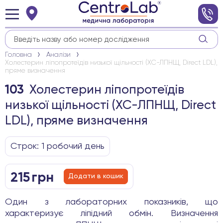
Головна
Аналізи
Холестерин ліпопротеїдів низької щільності (ХС-ЛПНЩ, Direct LDL),
пряме визначення
Холестерин ліпопротеїдів
103
низької щільності (ХС-ЛПНЩ, Direct
LDL), пряме визначення
Строк: 1 робочиӣ день
215
грн
Додати в кошик
Один з лабораторних показників, що
характеризує ліпідний обмін. Визначення