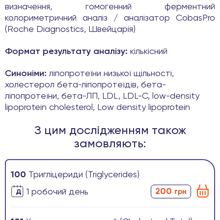
визначення, гомогенний ферментний
колориметричний аналіз / аналізатор CobasPro
(Roche Diagnostics, Швейцарія)
Формат результату аналізу:
кількісний
Синоніми:
ліпопротеїни низької щільності,
холестерол бета-ліпопротеїдів, бета-
ліпопротеїни, бета-ЛП, LDL, LDL-C, low-density
lipoprotein cholesterol, Low density lipoprotein
З цим дослідженням також
замовляють:
100
Тригліцериди (Triglycerides)
200
1 робочиӣ день
грн