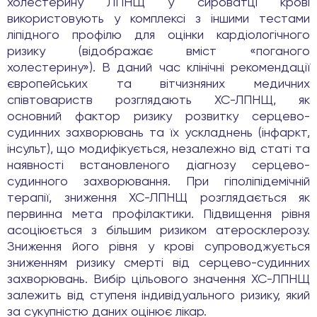
холестерину ЛПНЩ у сироватці крові
використовують у комплексі з іншими тестами
ліпідного профілю для оцінки кардіологічного
ризику (відображає вміст «поганого
холестерину»). В даний час клінічні рекомендації
європейських та вітчизняних медичних
співтовариств розглядають ХС-ЛПНЩ, як
основний фактор ризику розвитку серцево-
судинних захворювань та їх ускладнень (інфаркт,
інсульт), що модифікується, незалежно від статі та
наявності встановленого діагнозу серцево-
судинного захворювання. При гіполіпідемічній
терапії, зниження ХС-ЛПНЩ розглядається як
первинна мета профілактики. Підвищення рівня
асоціюється з більшим ризиком атеросклерозу.
Зниження його рівня у крові супроводжується
зниженням ризику смерті від серцево-судинних
захворювань. Вибір цільового значення ХС-ЛПНЩ
залежить від ступеня індивідуального ризику, який
за сукупністю даних оцінює лікар.