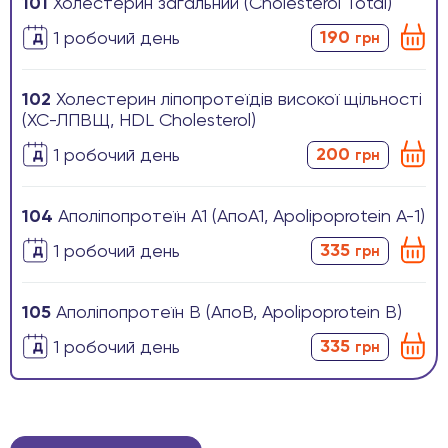
101
Холестерин загальний (Cholesterol Total)
190
1 робочиӣ день
грн
102
Холестерин ліпопротеїдів високої щільності
(ХС-ЛПВЩ, HDL Cholesterol)
200
1 робочиӣ день
грн
104
Аполіпопротеїн А1 (АпоА1, Apolipoprotein A-1)
335
1 робочиӣ день
грн
105
Аполіпопротеїн В (АпоВ, Apolipoprotein B)
335
1 робочиӣ день
грн