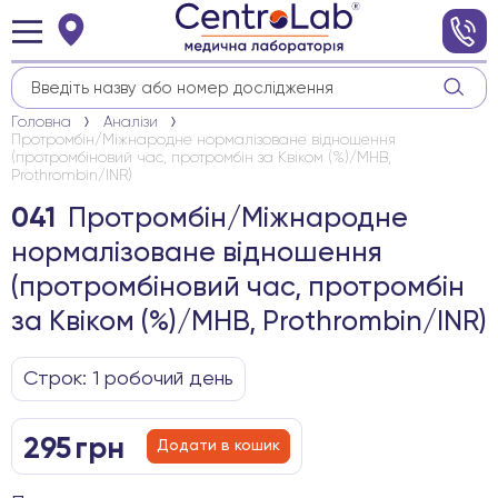
Головна
Аналізи
Протромбін/Міжнародне нормалізоване відношення
(протромбіновий час, протромбін за Квіком (%)/МНВ,
Prothrombin/INR)
Протромбін/Міжнародне
041
нормалізоване відношення
(протромбіновий час, протромбін
за Квіком (%)/МНВ, Prothrombin/INR)
Строк: 1 робочиӣ день
295
грн
Додати в кошик