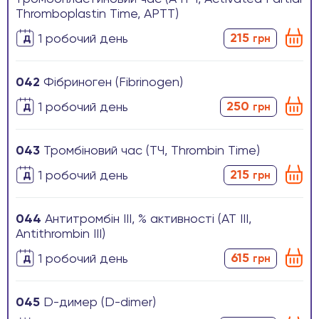
Thromboplastin Time, APTT)
215
1 робочиӣ день
грн
042
Фібриноген (Fibrinogen)
250
1 робочиӣ день
грн
043
Тромбіновий час (ТЧ, Thrombin Time)
215
1 робочиӣ день
грн
044
Антитромбін ІІІ, % активності (АТ III,
Antithrombin III)
615
1 робочиӣ день
грн
045
D-димер (D-dimer)