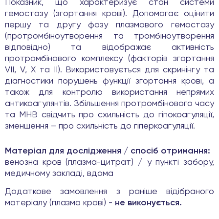
Показник, що характеризує стан системи
гемостазу (згортання крові). Допомагає оцінити
першу та другу фазу плазмового гемостазу
(протромбіноутворення та тромбіноутворення
відповідно) та відображає активність
протромбінового комплексу (факторів згортання
VII, V, X та II). Використовується для скринінгу та
діагностики порушень функції згортання крові, а
також для контролю використання непрямих
антикоагулянтів. Збільшення протромбінового часу
та МНВ свідчить про схильність до гіпокоагуляції,
зменшення – про схильність до гіперкоагуляції.
Матеріал для дослідження / спосіб отримання:
венозна кров (плазма-цитрат) / у пункті забору,
медичному закладі, вдома
Додаткове замовлення з раніше відібраного
матеріалу (плазма крові) -
не виконується.