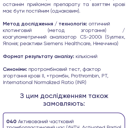
останнім прийомом препарату та взяттям крові
має бути постійним (однаковим).
Метод дослідження / технологія:
оптичний
клотинговий (метод згортання) /
коагулометричний аналізатор CS-2000i (Sysmex,
Японія; реактиви Siemens Healthcare, Німеччина)
Формат результату аналізу:
кількісний
Синоніми:
протромбіновий тест, фактор
згортання крові ІІ, +тромбін, Prothrombin, PT,
International Normalized Ratio (INR)
З цим дослідженням також
замовляють:
040
Активований частковий
тромбопластиновий час (АЧТЧ, Activated Partial