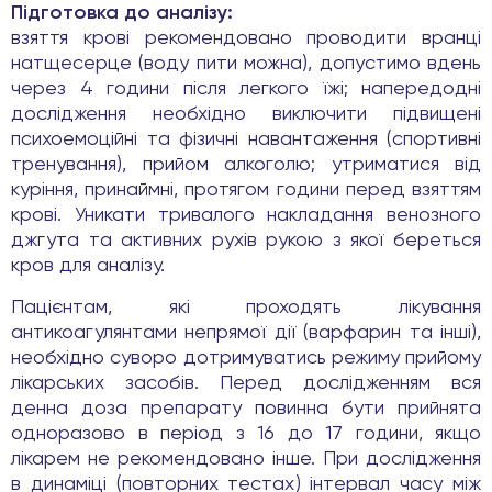
Підготовка до аналізу:
взяття крові рекомендовано проводити вранці
натщесерце (воду пити можна), допустимо вдень
через 4 години після легкого їжі; напередодні
дослідження необхідно виключити підвищені
психоемоційні та фізичні навантаження (спортивні
тренування), прийом алкоголю; утриматися від
куріння, принаймні, протягом години перед взяттям
крові. Уникати тривалого накладання венозного
джгута та активних рухів рукою з якої береться
кров для аналізу.
Пацієнтам, які проходять лікування
антикоагулянтами непрямої дії (варфарин та інші),
необхідно суворо дотримуватись режиму прийому
лікарських засобів. Перед дослідженням вся
денна доза препарату повинна бути прийнята
одноразово в період з 16 до 17 години, якщо
лікарем не рекомендовано інше. При дослідження
в динаміці (повторних тестах) інтервал часу між