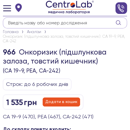
Головна
Аналізи
Онкоризик (підшлункова залоза, товстий кишечник): СА 19-9, РЕА,
СА-242
Онкоризик (підшлункова
966
залоза, товстий кишечник)
(СА 19-9, РЕА, СА-242)
Строк: до 6 робочих днів
1 535
грн
Додати в кошик
СА 19-9 (470), РЕА (467), СА-242 (471)
До складу пакету входить: