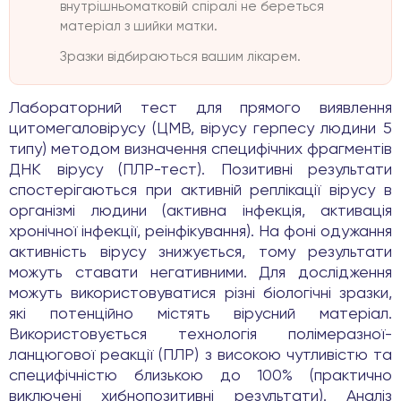
внутрішньоматковій спіралі не береться
матеріал з шийки матки.
Зразки відбираються вашим лікарем.
Лабораторний тест для прямого виявлення
цитомегаловірусу (ЦМВ, вірусу герпесу людини 5
типу) методом визначення специфічних фрагментів
ДНК вірусу (ПЛР-тест). Позитивні результати
спостерігаються при активній реплікації вірусу в
організмі людини (активна інфекція, активація
хронічної інфекції, реінфікування). На фоні одужання
активність вірусу знижується, тому результати
можуть ставати негативними. Для дослідження
можуть використовуватися різні біологічні зразки,
які потенційно містять вірусний матеріал.
Використовується технологія полімеразної-
ланцюгової реакції (ПЛР) з високою чутливістю та
специфічністю близькою до 100% (практично
виключені хибнопозитивні результати). Аналіз