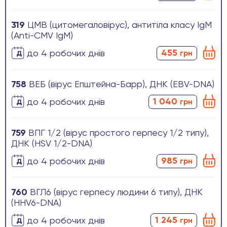
319
ЦМВ (цитомегаловірус), антитіла класу IgM
(Anti-CMV IgM)
455
до 4 робочих днів
грн
758
ВЕБ (вірус Епштейна-Барр), ДНК (EBV-DNA)
1 040
до 4 робочих днів
грн
759
ВПГ 1/2 (вірус простого герпесу 1/2 типу),
ДНК (HSV 1/2-DNA)
985
до 4 робочих днів
грн
760
ВГЛ6 (вірус герпесу людини 6 типу), ДНК
(HHV6-DNA)
1 245
до 4 робочих днів
грн