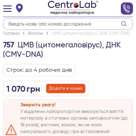
Головна
Аналізи
ЦМВ (цитомегаловірус), ДНК (CMV-DNA)
ЦМВ (цитомегаловірус), ДНК
757
(CMV-DNA)
Строк: до 4 робочих днів
1 070
грн
Додати в кошик
Зверніть увагу!
У відділенні лабораторії не виконується взяття
матеріалу зі статевих органів: неповнолітнім (до
18 років); вагітним; жінкам, які не мали
сексуального досвіду; при встановленій