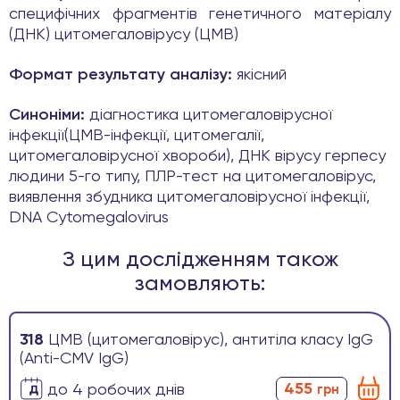
специфічних фрагментів генетичного матеріалу
(ДНК) цитомегаловірусу (ЦМВ)
Формат результату аналізу:
якісний
Синоніми:
діагностика цитомегаловірусної
інфекції(ЦМВ-інфекції, цитомегалії,
цитомегаловірусної хвороби), ДНК вірусу герпесу
людини 5-го типу, ПЛР-тест на цитомегаловірус,
виявлення збудника цитомегаловірусної інфекції,
DNA Cytomegalovirus
З цим дослідженням також
замовляють:
318
ЦМВ (цитомегаловірус), антитіла класу IgG
(Anti-CMV IgG)
455
до 4 робочих днів
грн