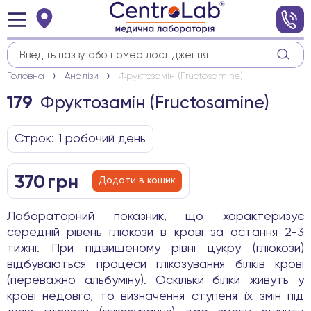
Головна
Аналізи
Фруктозамін (Fructosamine)
Фруктозамін (Fructosamine)
179
Строк: 1 робочиӣ день
370
грн
Додати в кошик
Лабораторний показник, що характеризує
середній рівень глюкози в крові за остання 2-3
тижні. При підвищеному рівні цукру (глюкози)
відбуваються процеси глікозування білків крові
(переважно альбуміну). Оскільки білки живуть у
крові недовго, то визначення ступеня їх змін під