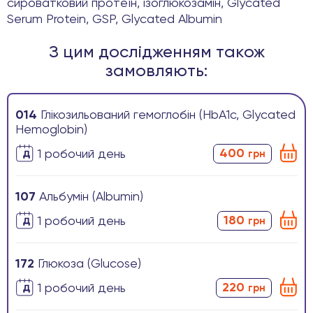
сироватковий протеїн, ізоглюкозамін, Glycated
Serum Protein, GSP, Glycated Albumin
З цим дослідженням також
замовляють:
014
Глікозильований гемоглобін (HbA1c, Glycated
Hemoglobin)
400
1 робочиӣ день
грн
107
Альбумін (Albumin)
180
1 робочиӣ день
грн
172
Глюкоза (Glucose)
220
1 робочиӣ день
грн