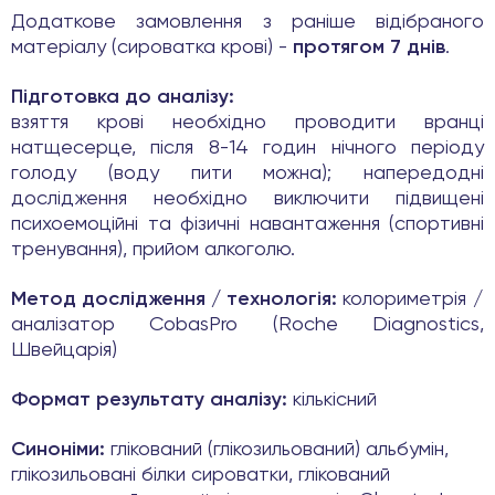
Додаткове замовлення з раніше відібраного
матеріалу (сироватка крові) -
протягом 7 днів
.
Підготовка до аналізу:
взяття крові необхідно проводити вранці
натщесерце, після 8-14 годин нічного періоду
голоду (воду пити можна); напередодні
дослідження необхідно виключити підвищені
психоемоційні та фізичні навантаження (спортивні
тренування), прийом алкоголю.
Метод дослідження / технологія:
колориметрія /
аналізатор CobasPro (Roche Diagnostics,
Швейцарія)
Формат результату аналізу:
кількісний
Синоніми:
глікований (глікозильований) альбумін,
глікозильовані білки сироватки, глікований