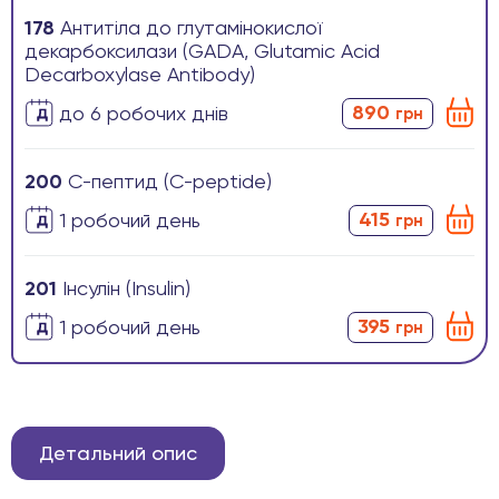
178
Антитіла до глутамінокислої
декарбоксилази (GADА, Glutamic Acid
Decarboxylase Antibody)
890
до 6 робочих днів
грн
200
С-пептид (C-peptide)
415
1 робочиӣ день
грн
201
Інсулін (Insulin)
395
1 робочиӣ день
грн
Детальний опис