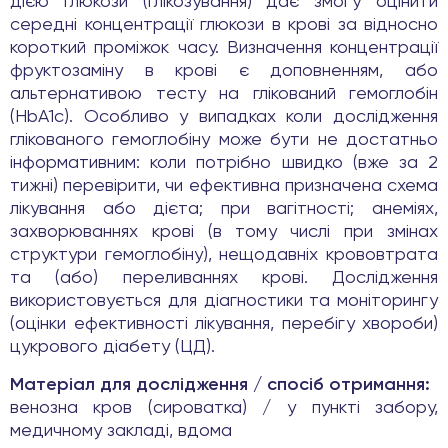
дією глюкози (глікозування) дає змогу оцінити
середні концентрації глюкози в крові за відносно
короткий проміжок часу. Визначення концентрації
фруктозаміну в крові є доповненням, або
альтернативою тесту на глікований гемоглобін
(HbA1c). Особливо у випадках коли дослідження
глікованого гемоглобіну може бути не достатньо
інформативним: коли потрібно швидко (вже за 2
тижні) перевірити, чи ефективна призначена схема
лікування або дієта; при вагітності; анеміях,
захворюваннях крові (в тому числі при змінах
структури гемоглобіну), нещодавніх крововтрата
та (або) переливаннях крові. Дослідження
використовується для діагностики та моніторингу
(оцінки ефективності лікування, перебігу хвороби)
цукрового діабету (ЦД).
Матеріал для дослідження / спосіб отримання:
венозна кров (сироватка) / у пункті забору,
медичному закладі, вдома