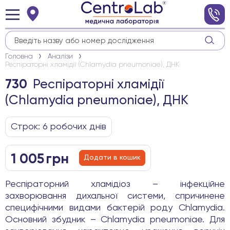
Головна
Аналізи
Респіраторні хламідії (Chlamydia pneumoniae), ДНК
Респіраторні хламідії
730
(Chlamydia pneumoniae), ДНК
Строк: 6 робочих днів
1 005
грн
Додати в кошик
Респіраторний хламідіоз – інфекційне
захворювання дихальної системи, спричинене
специфічними видами бактерій роду Chlamydia.
Основний збудник – Chlamydia pneumoniae. Для