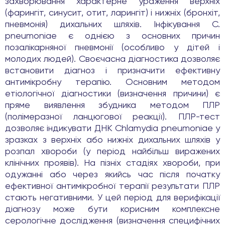
захворювання характерне ураження верхніх
(фарингіт, синусит, отит, ларингіт) і нижніх (бронхіт,
пневмонія) дихальних шляхів. Інфікування C.
pneumoniae є однією з основних причин
позалікарняної пневмонії (особливо у дітей і
молодих людей). Своєчасна діагностика дозволяє
встановити діагноз і призначити ефективну
антимікробну терапію. Основним методом
етіологічної діагностики (визначення причини) є
пряме виявлення збудника методом ПЛР
(полімеразної ланцюгової реакції). ПЛР-тест
дозволяє індикувати ДНК Chlamydia pneumoniae у
зразках з верхніх або нижніх дихальних шляхів у
розпал хвороби (у період найбільш виражених
клінічних проявів). На пізніх стадіях хвороби, при
одужанні або через якийсь час після початку
ефективної антимікробної терапії результати ПЛР
стають негативними. У цей період для верифікації
діагнозу може бути корисним комплексне
серологічне дослідження (визначення специфічних