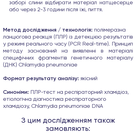
заборі слини відбирати матеріал натщесерце
або через 2-3 години після їжі, пиття.
Метод дослідження / технологія:
полімеразна
ланцюгова реакція (ПЛР) із детекцією результатів
у режимі реального часу (PCR Real-time). Принцип
методу заснований на виявленні в матеріалі
специфічних фрагментів генетичного матеріалу
(ДНК) Chlamydia pneumoniae
Формат результату аналізу:
якісний
Синоніми:
ПЛР-тест на респіраторний хламідіоз,
етіологічна діагностика респіраторного
хламідіозу, Chlamydia pneumoniae DNA
З цим дослідженням також
замовляють: