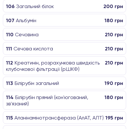
106
Загальний білок
200 грн
107
Альбумін
180 грн
110
Сечовина
210 грн
111
Сечова кислота
210 грн
112
Креатинін, розрахункова швидкість
210 грн
клубочкової фільтрації (рШКФ)
113
Білірубін загальний
190 грн
114
Білірубін прямий (кон'югований,
180 грн
зв'язаний)
115
Аланінамінотрансфераза (АлАТ, АЛТ)
195 грн