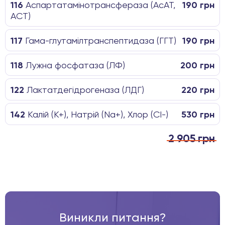
116
Аспартатамінотрансфераза (АсАТ,
190 грн
АСТ)
117
Гама-глутамілтранспептидаза (ГГТ)
190 грн
118
Лужна фосфатаза (ЛФ)
200 грн
122
Лактатдегідрогеназа (ЛДГ)
220 грн
142
Калій (K+), Натрій (Na+), Хлор (CI-)
530 грн
2 905 грн
Виникли питання?