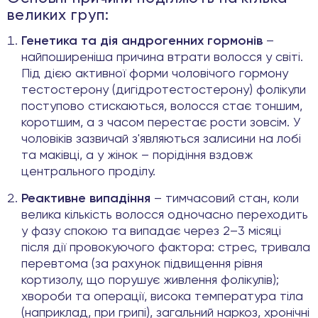
великих груп:
Генетика та дія андрогенних гормонів
–
найпоширеніша причина втрати волосся у світі.
Під дією активної форми чоловічого гормону
тестостерону (дигідротестостерону) фолікули
поступово стискаються, волосся стає тоншим,
коротшим, а з часом перестає рости зовсім. У
чоловіків зазвичай з'являються залисини на лобі
та маківці, а у жінок – порідіння вздовж
центрального проділу.
Реактивне випадіння
– тимчасовий стан, коли
велика кількість волосся одночасно переходить
у фазу спокою та випадає через 2–3 місяці
після дії провокуючого фактора: стрес, тривала
перевтома (за рахунок підвищення рівня
кортизолу, що порушує живлення фолікулів);
хвороби та операції, висока температура тіла
(наприклад, при грипі), загальний наркоз, хронічні