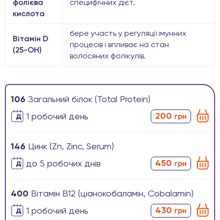
фолієва
специфічних дієт.
кислота
бере участь у регуляції імунних
Вітамін D
процесів і впливає на стан
(25-OH)
волосяних фолікулів.
106
Загальний білок (Total Protein)
200
1 робочиӣ день
грн
146
Цинк (Zn, Zinc, Serum)
450
до 5 робочих днів
грн
400
Вітамін В12 (ціанокобаламін, Cobalamin)
430
1 робочиӣ день
грн