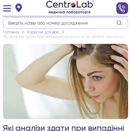
Головна
Корисне для вас
Які аналізи здати при випадінні волосся та як знайти причину?
Які аналізи здати при випадінні