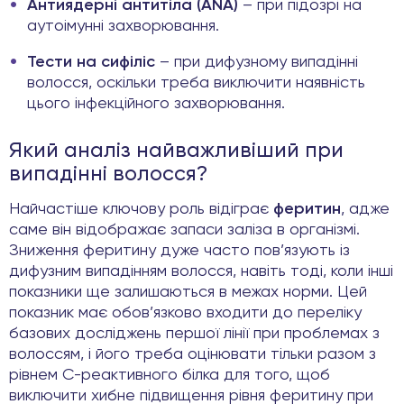
Антиядерні антитіла (ANA)
– при підозрі на
аутоімунні захворювання.
Тести на сифіліс
– при дифузному випадінні
волосся, оскільки треба виключити наявність
цього інфекційного захворювання.
Який аналіз найважливіший при
випадінні волосся?
Найчастіше ключову роль відіграє
феритин
, адже
саме він відображає запаси заліза в організмі.
Зниження феритину дуже часто пов’язують із
дифузним випадінням волосся, навіть тоді, коли інші
показники ще залишаються в межах норми. Цей
показник має обов’язково входити до переліку
базових досліджень першої лінії при проблемах з
волоссям, і його треба оцінювати тільки разом з
рівнем С-реактивного білка для того, щоб
виключити хибне підвищення рівня феритину при