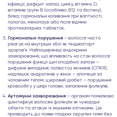
інфекції; дефіцит заліза, цинку, вітаміну D,
вітамінів групи B (особливо B12 та біотину),
білка; гормональні коливання при вагітності,
пологах, менопаузі або після відміни
протизаплідних таблеток.
Гормональні порушення
– волосся часто
реагує на внутрішні збої як «індикатор»
здоров'я. Найпоширеніші ендокринні
захворювання, що впливають на стан волосся:
порушення функції щитоподібної залози –
дифузне випадіння; полікістоз яєчників (СПКЯ),
надлишок андрогенів у жінок – алопеція за
чоловічим типом; цукровий діабет – порушення
кровообігу у шкірі голови, запалення фолікулів.
Аутоімунні захворювання
– організм помилково
ідентифікує волосяні фолікули як чужорідні
об'єкти та атакує їх імунними клітинами. Це
призводить до появи гладких округлих плям без