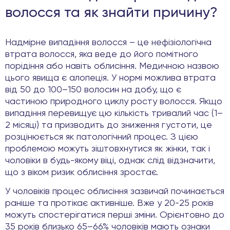
волосся та як знайти причину?
Надмірне випадіння волосся – це нефізіологічна
втрата волосся, яка веде до його помітного
порідіння або навіть облисіння. Медичною назвою
цього явища є алопеція. У нормі можлива втрата
від 50 до 100–150 волосин на добу, що є
частиною природного циклу росту волосся. Якщо
випадіння перевищує цю кількість тривалий час (1–
2 місяці) та призводить до зниження густоти, це
розцінюється як патологічний процес. З цією
проблемою можуть зіштовхнутися як жінки, так і
чоловіки в будь-якому віці, однак слід відзначити,
що з віком ризик облисіння зростає.
У чоловіків процес облисіння зазвичай починається
раніше та протікає активніше. Вже у 20-25 років
можуть спостерігатися перші зміни. Орієнтовно до
35 років близько 65–66% чоловіків мають ознаки