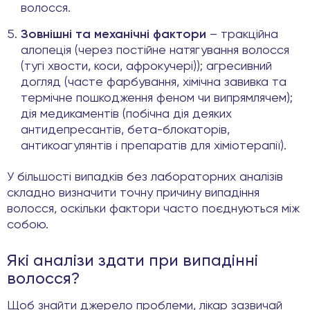
волосся.
Зовнішні та механічні фактори
– тракційна
алопеція (через постійне натягування волосся
(тугі хвости, коси, афрокучері)); агресивний
догляд (часте фарбування, хімічна завивка та
термічне пошкодження феном чи випрямлячем);
дія медикаментів (побічна дія деяких
антидепресантів, бета-блокаторів,
антикоагулянтів і препаратів для хіміотерапії).
У більшості випадків без лабораторних аналізів
складно визначити точну причину випадіння
волосся, оскільки фактори часто поєднуються між
собою.
Які аналізи здати при випадінні
волосся?
Щоб знайти джерело проблеми, лікар зазвичай