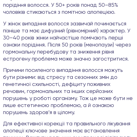
порідіння волосся. У 50+ років понад 50–85%
чоловіків стикаються з помітною алопецією.
У жінок випадіння волосся зазвичай починається
пізніше та має дифузний (рівномірний) характер. У
30–40 років жінки найчастіше помічають перші
ознаки порідіння. Після 50 років (менопаузи) через
гормональну перебудову та зниження рівня
естрогену проблема може значно загостритися.
Причини посиленого випадіння волосся можуть
бути різними: від стресу та сезонних змін до
генетичної схильності, дефіциту поживних
речовин, гормональних та інших серйозних
порушень у роботі організму. Тож це може бути не
лише естетичною проблемою, а й ознакою
порушень здоров’я в цілому.
Для ефективної корекції та правильного лікування
алопеції ключове значення має встановлення