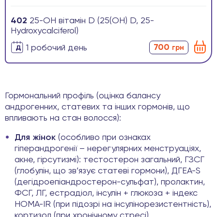
402
25-ОН вітамін D (25(OH) D, 25­
Hydroxycalciferol)
700
1 робочиӣ день
грн
Гормональний профіль (оцінка балансу
андрогенних, статевих та інших гормонів, що
впливають на стан волосся):
Для жінок
(особливо при ознаках
гіперандрогенії – нерегулярних менструаціях,
акне, гірсутизмі): тестостерон загальний, ГЗСГ
(глобулін, що зв’язує статеві гормони), ДГЕА-S
(дегідроепіандростерон-сульфат), пролактин,
ФСГ, ЛГ, естрадіол, інсулін + глюкоза + індекс
HOMA-IR (при підозрі на інсулінорезистентність),
кортизол (при хронічному стресі).