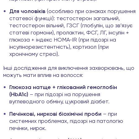
Для чоловіків
(особливо при ознаках порушення
статевої функції): тестостерон загальний,
тестостерон вільний, ГЗСГ (глобулін, що зв’язує
статеві гормони), пролактин, ФСГ, ЛГ, інсулін +
глюкоза + індекс HOMA-IR (при підозрі на
інсулінорезистентність), кортизол (при
хронічному стресі).
Інші дослідження для виключення захворювань, що
можуть мати вплив на волосся:
Глюкоза натще + глікований гемоглобін
(HbA1c)
– при підозрі на порушення
вуглеводного обміну, цукровий діабет.
Печінкові, ниркові біохімічні проби
– при
системних проблемах, підозрі на патологію
печінки, нирок.