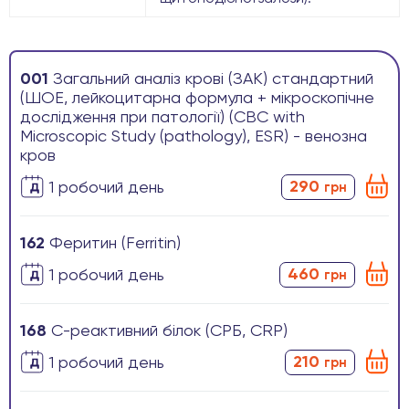
001
Загальний аналіз крові (ЗАК) стандартний
(ШОЕ, лейкоцитарна формула + мікроскопічне
дослідження при патології) (CBC with
Microscopic Study (pathology), ESR) - венозна
кров
290
1 робочиӣ день
грн
162
Феритин (Ferritin)
460
1 робочиӣ день
грн
168
С-реактивний білок (СРБ, CRP)
210
1 робочиӣ день
грн