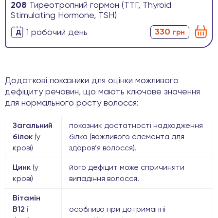
208
Тиреотропний гормон (ТТГ, Thyroid
Stimulating Hormone, TSH)
330
1 робочиӣ день
грн
Додаткові показники для оцінки можливого
дефіциту речовин, що мають ключове значення
для нормального росту волосся:
Загальний
показник достатності надходження
білок
(у
білка (важливого елемента для
крові)
здоров’я волосся).
Цинк
(у
його дефіцит може спричиняти
крові)
випадіння волосся.
Вітамін
B12 і
особливо при дотриманні