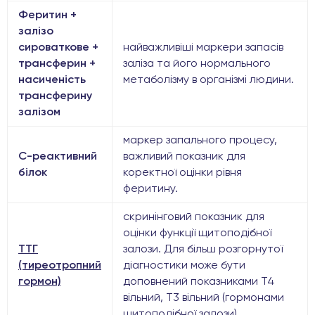
Феритин +
залізо
сироваткове +
найважливіші маркери запасів
трансферин +
заліза та його нормального
насиченість
метаболізму в організмі людини.
трансферину
залізом
маркер запального процесу,
С-реактивний
важливий показник для
білок
коректної оцінки рівня
феритину.
скринінговий показник для
оцінки функції щитоподібної
ТТГ
залози. Для більш розгорнутої
(тиреотропний
діагностики може бути
гормон)
доповнений показниками Т4
вільний, Т3 вільний (гормонами
щитоподібної залози).