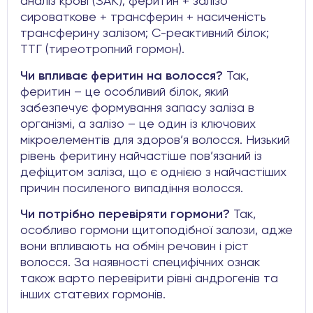
аналіз крові (ЗАК); феритин + залізо
сироваткове + трансферин + насиченість
трансферину залізом; С-реактивний білок;
ТТГ (тиреотропний гормон).
Чи впливає феритин на волосся?
Так,
феритин – це особливий білок, який
забезпечує формування запасу заліза в
організмі, а залізо – це один із ключових
мікроелементів для здоров’я волосся. Низький
рівень феритину найчастіше пов’язаний із
дефіцитом заліза, що є однією з найчастіших
причин посиленого випадіння волосся.
Чи потрібно перевіряти гормони?
Так,
особливо гормони щитоподібної залози, адже
вони впливають на обмін речовин і ріст
волосся. За наявності специфічних ознак
також варто перевірити рівні андрогенів та
інших статевих гормонів.